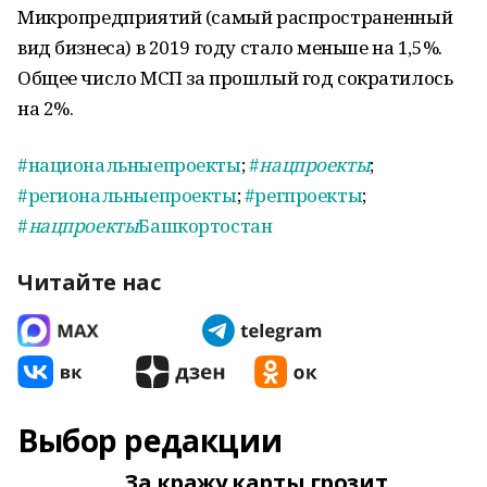
Микропредприятий (самый распространенный
вид бизнеса) в 2019 году стало меньше на 1,5%.
Общее число МСП за прошлый год сократилось
на 2%.
#национальныепроекты
;
#
нацпроекты
;
#региональныепроекты
;
#регпроекты
;
#
нацпроекты
Башкортостан
Читайте нас
Выбор редакции
За кражу карты грозит