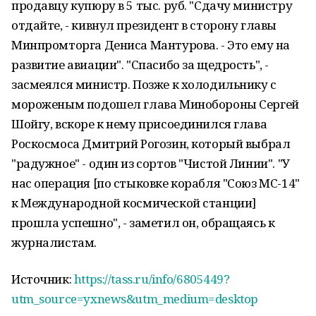
продавцу купюру в 5 тыс. руб. "Сдачу министру
отдайте, - кивнул президент в сторону главы
Минпромторга Дениса Мантурова. - Это ему на
развитие авиации". "Спасибо за щедрость", -
засмеялся министр. Позже к холодильнику с
мороженым подошел глава Минобороны Сергей
Шойгу, вскоре к нему присоединился глава
Роскосмоса Дмитрий Рогозин, который выбрал
"радужное" - один из сортов "Чистой Линии". "У
нас операция [по стыковке корабля "Союз МС-14"
к Международной космической станции]
прошла успешно", - заметил он, обращаясь к
журналистам.
Источник:
https://tass.ru/info/6805449?
utm_source=yxnews&utm_medium=desktop