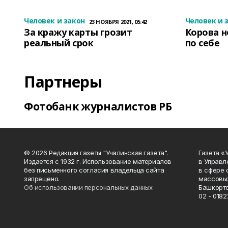
Человек и закон
Человек и 
23 НОЯБРЯ 2021, 05:42
За кражу карты грозит
Корова н
реальный срок
по себе
Партнеры
Фотобанк журналистов РБ
© 2026 Редакция газеты "Учалинская газета".
Газета «
Издается с 1932 г. Использование материалов
в Управл
без письменного согласия владельца сайта
в сфере 
запрещено.
массовых
Об использовании персональных данных
Башкорто
02 - 0182