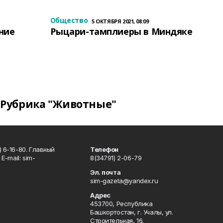
Общество
5 ОКТЯБРЯ 2021, 08:09
ение
Рыцари-тамплиеры в Миндяке
Рубрика "Животные"
 6-16-80. Главный
Телефон
Е-mаil: sim-
8(34791) 2-06-79
Эл. почта
sim-gazeta@yandex.ru
Адрес
453700, Республика
Башкортостан, г. Учалы, ул.
Строительная, 16.