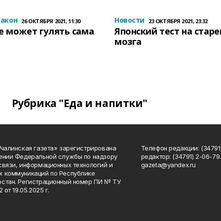
закон
Новости
26 ОКТЯБРЯ 2021, 11:30
23 ОКТЯБРЯ 2021, 23:32
е может гулять сама
Японский тест на стар
мозга
Рубрика "Еда и напитки"
Учалинская газета» зарегистрирована
Телефон редакции: (34791)
ении Федеральной службы по надзору
редактор: (34791) 2-06-79. 
связи, информационных технологий и
gazeta@yandex.ru
 коммуникаций по Республике
стан. Регистрационный номер ПИ № ТУ
2 от 19.05.2025 г.