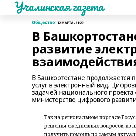
Учалинская газета
Общество
12 МАРТА , 11:29
В Башкортостан
развитие элект
взаимодействи
В Башкортостане продолжается 
услуг в электронный вид. Цифро
задачей национального проекта 
министерстве цифрового развити
Так на региональном портале Госу
решения ежедневных вопросов, из ни
получить помощь по самым актуал