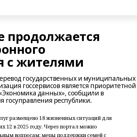
е продолжается
ронного
я с жителями
перевод государственных и муниципальных
визация госсервисов является приоритетной
«Экономика данных», сообщили в
я госуправления республики.
слуг размещено 18 жизненных ситуаций для
х 12 в 2025 году. Через портал можно
ьным вопросам: меры поддержки семей с