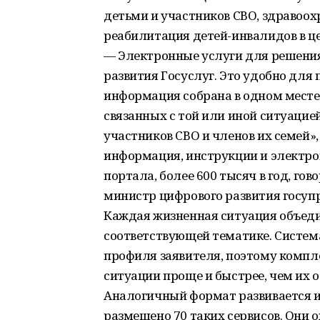
детьми и участников СВО, здравоо
реабилитация детей-инвалидов в ц
— Электронные услуги для решени
развития Госуслуг. Это удобно для 
информация собрана в одном месте 
связанных с той или иной ситуацие
участников СВО и членов их семей»,
информация, инструкции и электро
портала, более 600 тысяч в год, го
министр цифрового развития госуп
Каждая жизненная ситуация объед
соответствующей тематике. Систем
профиля заявителя, поэтому компл
ситуации проще и быстрее, чем их 
Аналогичный формат развивается и 
размещено 70 таких сервисов. Они