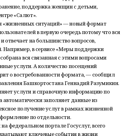
хранение, поддержка женщин с детьми,
ентре «Салют».
я «жизненных ситуаций» — новый формат
пользователей в первую очередь потому что вся
и отвечает на большинство вопросов,
й. Например, в сервисе «Меры поддержки
 собрана вся связанная с этими вопросами
нные услуги. А количество посещений
ворит о востребованности формата, — сообщил
равления Башкортостана Геннадий Разумикин.
иняет услуги и справочную информацию по
а автоматически заполняет данные из
ексное получение услуг в рамках жизненной
оформление по отдельности.
на федеральном портале Госуслуг, всего
 охватывают ключевые события в жизни