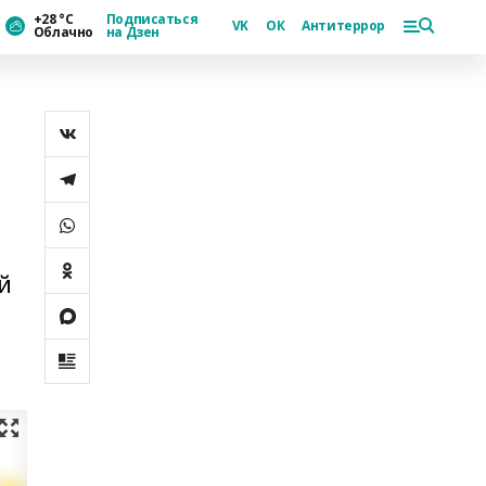
+28 °С
Подписаться
VK
ОК
Антитеррор
Облачно
на Дзен
й