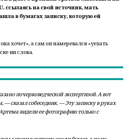
U, ссылаясь на свой источник, мать
шла в бумагах записку, которую ей
 она хочет», а сам он намеревался «уехать
ске ни слова.
казано почерковедческой экспертизой. А вот
 — сказал собеседник. — Эту записку в руках
Артема видели ее фотографию только с
тем оставил записку среди бумаг, а не на