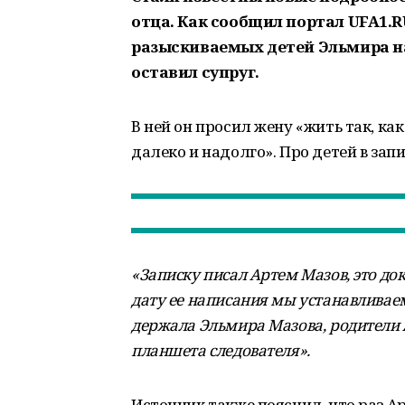
отца. Как сообщил портал UFA1.R
разыскиваемых детей Эльмира на
оставил супруг.
В ней он просил жену «жить так, как
далеко и надолго». Про детей в запи
«Записку писал Артем Мазов, это до
дату ее написания мы устанавливаем,
держала Эльмира Мазова, родители 
планшета следователя».
Источник также пояснил, что раз Ар