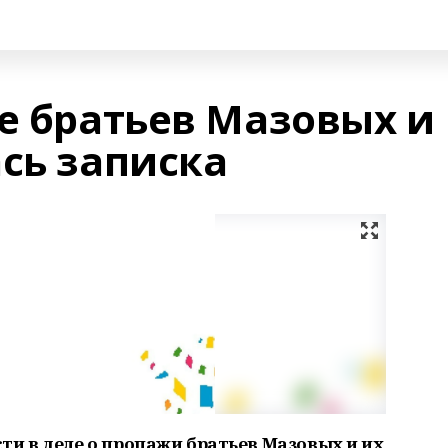
же братьев Мазовых и
сь записка
ти в деле о пропажи братьев Мазовых и их