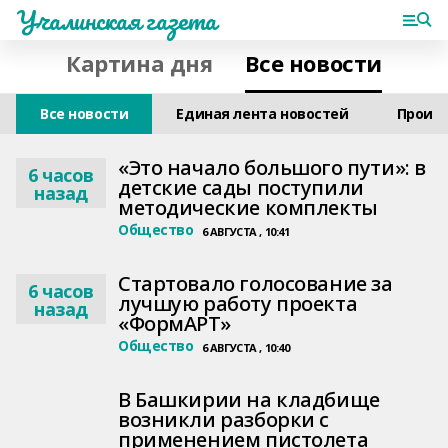
Учалинская газета
Картина дня
Все новости
Все новости
Единая лента новостей
Проис
«Это начало большого пути»: в
6 часов
детские сады поступили
назад
методические комплекты
Общество
6 АВГУСТА , 10:41
Стартовало голосование за
6 часов
лучшую работу проекта
назад
«ФормАРТ»
Общество
6 АВГУСТА , 10:40
В Башкирии на кладбище
возникли разборки с
применением пистолета