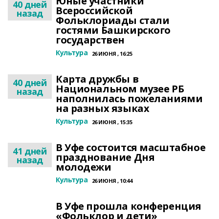
Юные участники
40 дней
Всероссийской
назад
Фольклориады стали
гостями Башкирского
государствен
Культура
26 ИЮНЯ , 16:25
Карта дружбы в
40 дней
Национальном музее РБ
назад
наполнилась пожеланиями
на разных языках
Культура
26 ИЮНЯ , 15:35
В Уфе состоится масштабное
41 дней
празднование Дня
назад
молодежи
Культура
26 ИЮНЯ , 10:44
В Уфе прошла конференция
«Фольклор и дети»