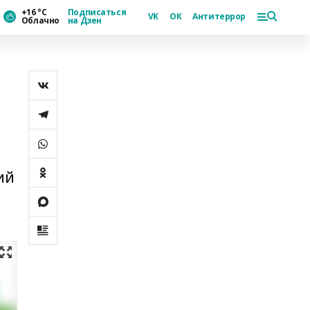
+16 °С
Подписаться
VK
ОК
Антитеррор
Облачно
на Дзен
ий