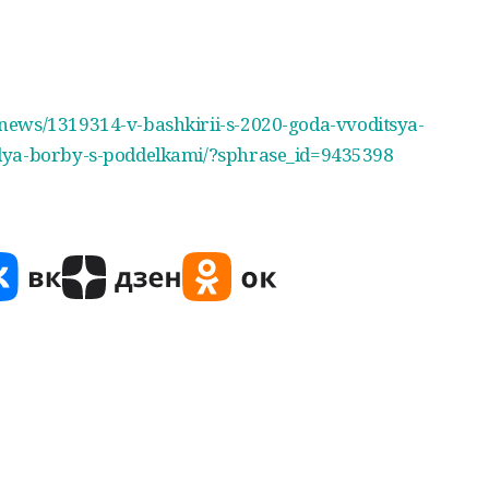
news/1319314-v-bashkirii-s-2020-goda-vvoditsya-
lya-borby-s-poddelkami/?sphrase_id=9435398