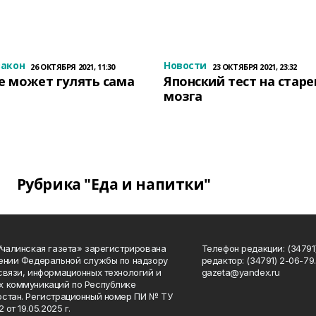
закон
Новости
26 ОКТЯБРЯ 2021, 11:30
23 ОКТЯБРЯ 2021, 23:32
е может гулять сама
Японский тест на стар
мозга
Рубрика "Еда и напитки"
Учалинская газета» зарегистрирована
Телефон редакции: (34791)
ении Федеральной службы по надзору
редактор: (34791) 2-06-79. 
связи, информационных технологий и
gazeta@yandex.ru
 коммуникаций по Республике
стан. Регистрационный номер ПИ № ТУ
2 от 19.05.2025 г.