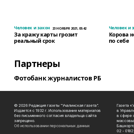
Человек и закон
Человек и 
23 НОЯБРЯ 2021, 05:42
За кражу карты грозит
Корова н
реальный срок
по себе
Партнеры
Фотобанк журналистов РБ
© 2026 Редакция газеты "Учалинская газета".
Газета «
Издается с 1932 г. Использование материалов
в Управл
без письменного согласия владельца сайта
в сфере 
запрещено.
массовых
Об использовании персональных данных
Башкорто
02 - 0182