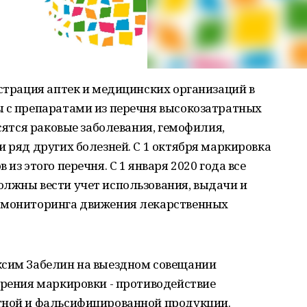
истрация аптек и медицинских организаций в
ы с препаратами из перечня высокозатратных
осятся раковые заболевания, гемофилия,
и ряд других болезней. С 1 октября маркировка
из этого перечня. С 1 января 2020 года все
олжны вести учет использования, выдачи и
у мониторинга движения лекарственных
ксим Забелин на выездном совещании
дрения маркировки - противодействие
тной и фальсифицированной продукции.