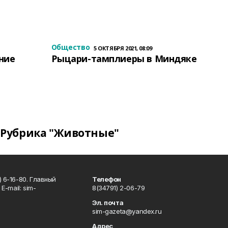
Общество
5 ОКТЯБРЯ 2021, 08:09
ение
Рыцари-тамплиеры в Миндяке
Рубрика "Животные"
 6-16-80. Главный
Телефон
Е-mаil: sim-
8(34791) 2-06-79
Эл. почта
sim-gazeta@yandex.ru
Адрес