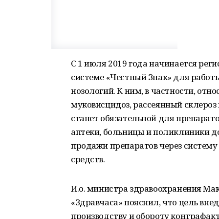
С 1 июля 2019 года начинается рег
системе «Честный Знак» для работ
нозологий. К ним, в частности, отн
муковисцидоз, рассеянный склероз 
станет обязательной для препаратов 
аптеки, больницы и поликлиники д
продажи препаратов через систем
средств.
И.о. министра здравоохранения Ма
«Здравчаса» пояснил, что цель вне
производству и обороту контрафак