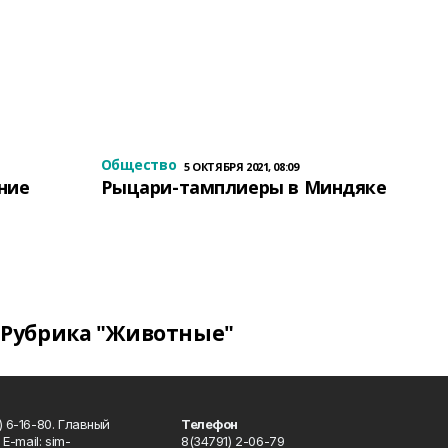
Общество
5 ОКТЯБРЯ 2021, 08:09
ение
Рыцари-тамплиеры в Миндяке
Рубрика "Животные"
 6-16-80. Главный
Телефон
Е-mаil: sim-
8(34791) 2-06-79