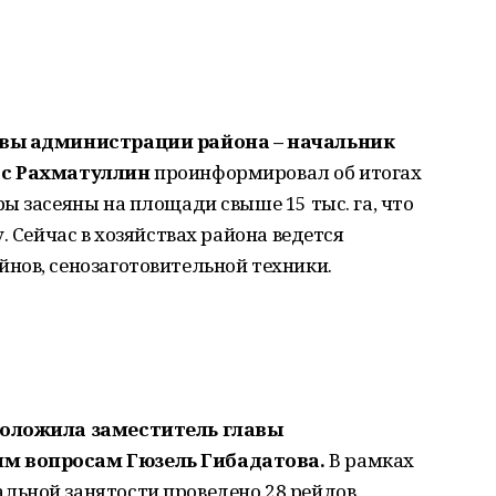
авы администрации района – начальник
ас Рахматуллин
проинформировал об итогах
ы засеяны на площади свыше 15 тыс. га, что
. Сейчас в хозяйствах района ведется
нов, сенозаготовительной техники.
доложила заместитель главы
м вопросам Гюзель Гибадатова.
В рамках
ьной занятости проведено 28 рейдов,