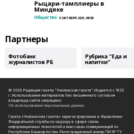
Рыцари-тамплиеры в
Миндяке
Общество
5 ОКТЯБРЯ 2021, 08:09
Партнеры
Фотобанк
Рубрика "Еда и
журналистов РБ
напитки"
© 2026 Редакция газеты "Учалинская газета". Издается с 1932
г. Использование материалов без письменного согласия
владельца сайта запрещено.
Об использовании персональных данных
Газета «Учалинская газета» зарегистрирована в Управлении
Федеральной службы по надзору в сфере связи,
информационных технологий и массовых коммуникаций по
Республике Башкортостан. Регистрационный номер ПИ № ТУ