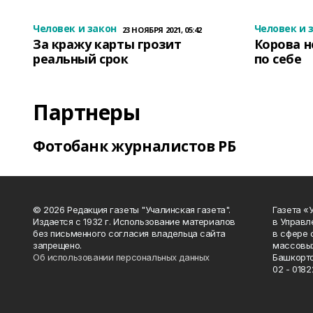
Человек и закон
Человек и 
23 НОЯБРЯ 2021, 05:42
За кражу карты грозит
Корова н
реальный срок
по себе
Партнеры
Фотобанк журналистов РБ
© 2026 Редакция газеты "Учалинская газета".
Газета «
Издается с 1932 г. Использование материалов
в Управл
без письменного согласия владельца сайта
в сфере 
запрещено.
массовых
Об использовании персональных данных
Башкорто
02 - 0182