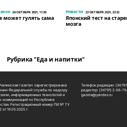
закон
Новости
26 ОКТЯБРЯ 2021, 11:30
23 ОКТЯБРЯ 2021, 23:32
е может гулять сама
Японский тест на стар
мозга
Рубрика "Еда и напитки"
Учалинская газета» зарегистрирована
Телефон редакции: (34791)
ении Федеральной службы по надзору
редактор: (34791) 2-06-79. 
связи, информационных технологий и
gazeta@yandex.ru
 коммуникаций по Республике
стан. Регистрационный номер ПИ № ТУ
2 от 19.05.2025 г.