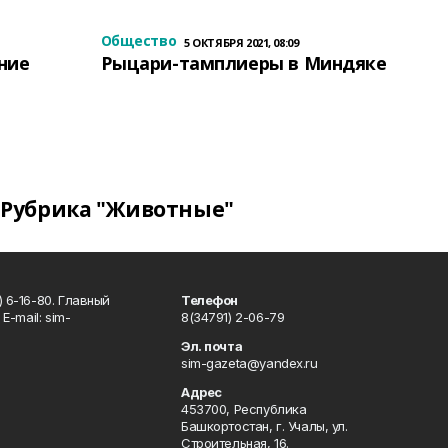
Общество
5 ОКТЯБРЯ 2021, 08:09
ение
Рыцари-тамплиеры в Миндяке
Рубрика "Животные"
 6-16-80. Главный
Телефон
Е-mаil: sim-
8(34791) 2-06-79
Эл. почта
sim-gazeta@yandex.ru
Адрес
453700, Республика
Башкортостан, г. Учалы, ул.
Строительная, 16.