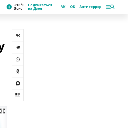
+18 °С
Подписаться
VK
ОК
Антитеррор
Ясно
на Дзен
у