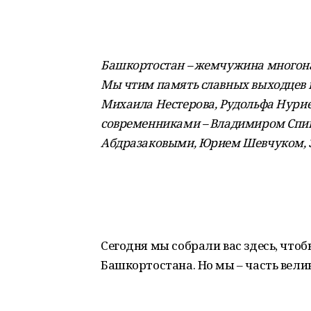
Башкортостан – жемчужина многона
Мы чтим память славных выходцев и
Михаила Нестерова, Рудольфа Нури
современниками – Владимиром Спи
Абдразаковыми, Юрием Шевчуком, З
Сегодня мы собрали вас здесь, что
Башкортостана. Но мы – часть велик