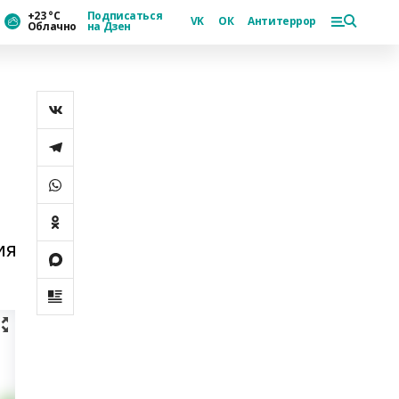
+23 °С
Подписаться
VK
ОК
Антитеррор
Облачно
на Дзен
ия