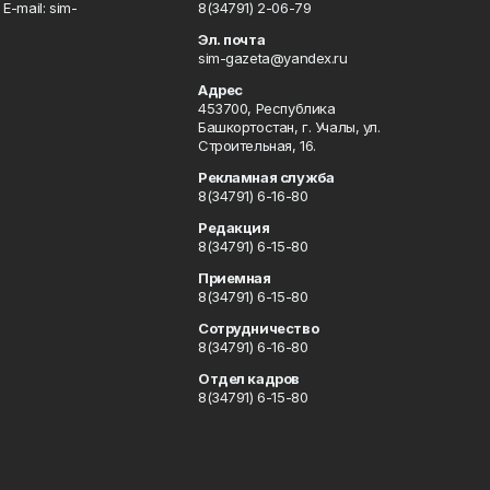
Е-mаil: sim-
8(34791) 2-06-79
Эл. почта
sim-gazeta@yandex.ru
Адрес
453700, Республика
Башкортостан, г. Учалы, ул.
Строительная, 16.
Рекламная служба
8(34791) 6-16-80
Редакция
8(34791) 6-15-80
Приемная
8(34791) 6-15-80
Сотрудничество
8(34791) 6-16-80
Отдел кадров
8(34791) 6-15-80