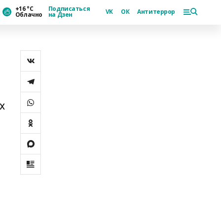
+16 °С
Подписаться
VK
ОК
Антитеррор
Облачно
на Дзен
х