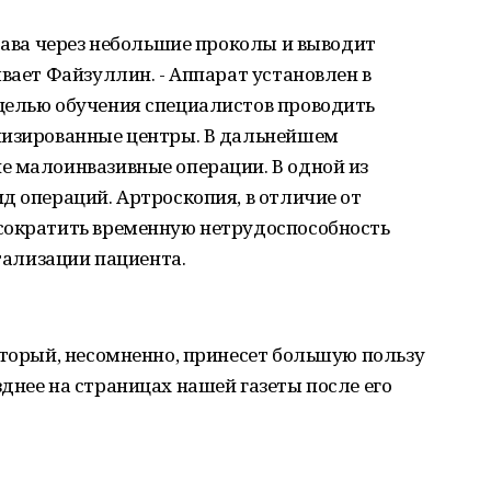
става через небольшие проколы и выводит
ывает Файзуллин. - Аппарат установлен в
целью обучения специалистов проводить
лизированные центры. В дальнейшем
е малоинвазивные операции. В одной из
д операций. Артроскопия, в отличие от
сократить временную нетрудоспособность
итализации пациента.
оторый, несомненно, принесет большую пользу
днее на страницах нашей газеты после его