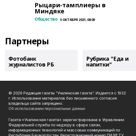
Рыцари-тамплиеры в
Миндяке
Общество
5 ОКТЯБРЯ 2021, 08:09
Партнеры
Фотобанк
Рубрика "Еда и
журналистов РБ
напитки"
© 2026 Редакция газеты "Учалинская газета". Издается с 1932
г. Использование материалов без письменного согласия
владельца сайта запрещено.
Об использовании персональных данных
Газета «Учалинская газета» зарегистрирована в Управлении
Федеральной службы по надзору в сфере связи,
информационных технологий и массовых коммуникаций по
Республике Башкортостан. Регистрационный номер ПИ № ТУ