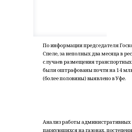
По информации председателя Госк
Спеле, за неполных два месяца в р
случаев размещения транспортных с
были оштрафованы почти на 14 мл
(более половины) выявлено в Уфе.
Анализ работы административных к
паркующихся на газонах, постепенно