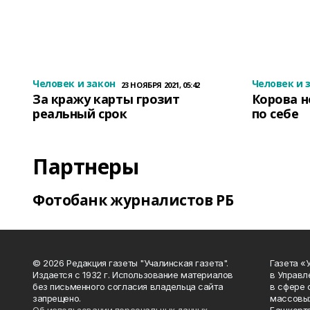
Человек и закон
Человек и 
23 НОЯБРЯ 2021, 05:42
За кражу карты грозит
Корова н
реальный срок
по себе
Партнеры
Фотобанк журналистов РБ
© 2026 Редакция газеты "Учалинская газета".
Газета «
Издается с 1932 г. Использование материалов
в Управл
без письменного согласия владельца сайта
в сфере 
запрещено.
массовых