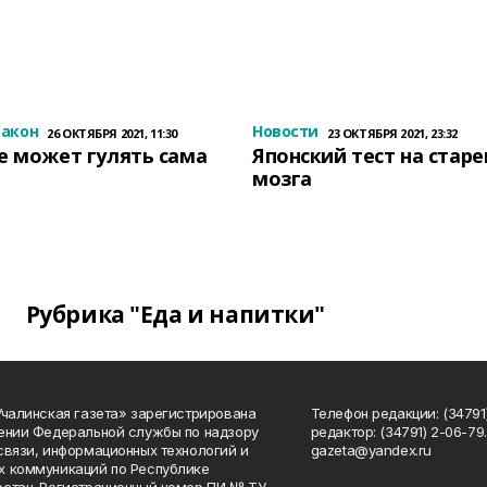
закон
Новости
26 ОКТЯБРЯ 2021, 11:30
23 ОКТЯБРЯ 2021, 23:32
е может гулять сама
Японский тест на стар
мозга
Рубрика "Еда и напитки"
Учалинская газета» зарегистрирована
Телефон редакции: (34791)
ении Федеральной службы по надзору
редактор: (34791) 2-06-79. 
связи, информационных технологий и
gazeta@yandex.ru
 коммуникаций по Республике