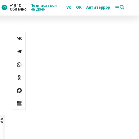
+19 °С
Подписаться
VK
ОК
Антитеррор
Облачно
на Дзен