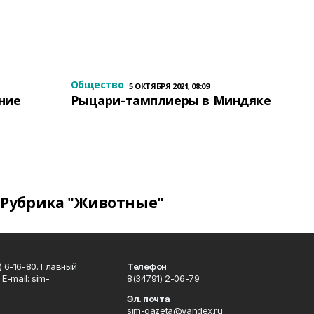
Общество
5 ОКТЯБРЯ 2021, 08:09
ение
Рыцари-тамплиеры в Миндяке
Рубрика "Животные"
 6-16-80. Главный
Телефон
Е-mаil: sim-
8(34791) 2-06-79
Эл. почта
sim-gazeta@yandex.ru