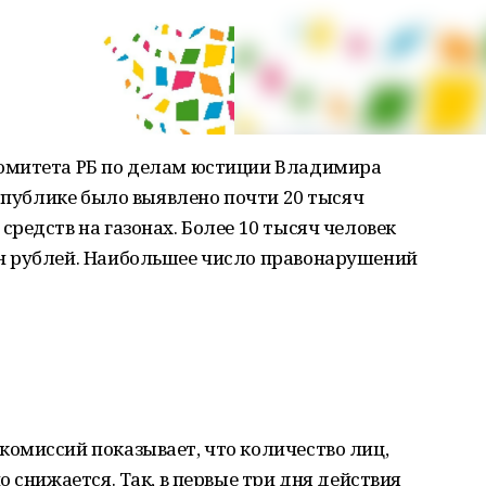
омитета РБ по делам юстиции Владимира
еспублике было выявлено почти 20 тысяч
редств на газонах. Более 10 тысяч человек
н рублей. Наибольшее число правонарушений
омиссий показывает, что количество лиц,
 снижается. Так, в первые три дня действия