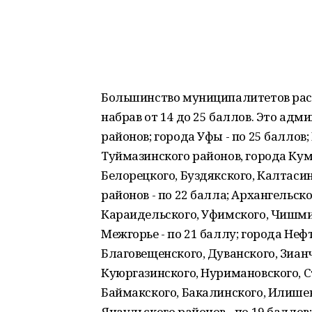
Большинство муниципалитетов расп
набрав от 14 до 25 баллов. Это ад
районов; города Уфы - по 25 баллов
Туймазинского районов, города Куме
Белорецкого, Буздякского, Калтаси
районов - по 22 балла; Архангельско
Караидельского, Уфимского, Чишми
Межгорье - по 21 баллу; города Неф
Благовещенского, Дуванского, Зиан
Куюргазинского, Нуримановского, С
Баймакского, Бакалинского, Илише
Янаульского районов - по 19 баллов