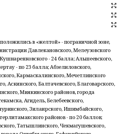
оложились в «желтой» - пограничной зоне,
министрации Давлекановского, Мелеузовского
; Кушнаренковского - 24 балла; Альшеевского,
ртау - по 23 балла; Абзелиловского,
нского, Кармаскалинского, Мечетлинского
го, Аскинского, Балтачевского, Благоварского,
нского, Миякинского районов, города
текамска, Агидель, Белебеевского,
чуринского, Зилаирского, Ишимбайского,
терлитамакского районов - по 20 баллов;
вского, Татышлинского, Чекмагушевского,
; города Октябрьского, Гафурийского,