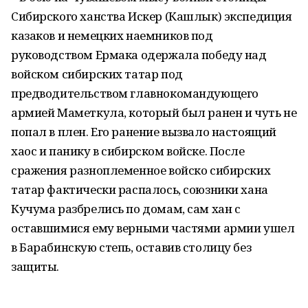
Сибирского ханства Искер (Кашлык) экспедиция
казаков и немецких наемников под
руководством Ермака одержала победу над
войском сибирских татар под
предводительством главнокомандующего
армией Маметкула, который был ранен и чуть не
попал в плен. Его ранение вызвало настоящий
хаос и панику в сибирском войске. После
сражения разноплеменное войско сибирских
татар фактически распалось, союзники хана
Кучума разбрелись по домам, сам хан с
оставшимися ему верными частями армии ушел
в Барабинскую степь, оставив столицу без
защиты.