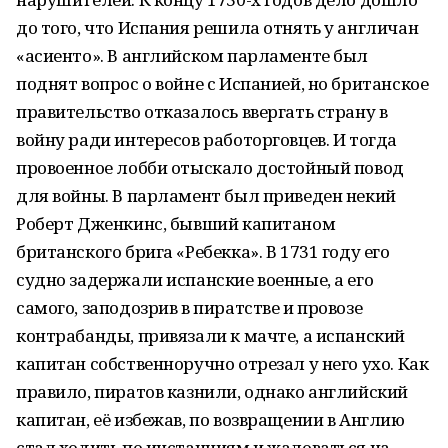
до того, что Испания решила отнять у англичан
«асиенто». В английском парламенте был
поднят вопрос о войне с Испанией, но британское
правительство отказалось ввергать страну в
войну ради интересов работорговцев. И тогда
провоенное лобби отыскало достойный повод
для войны. В парламент был приведен некий
Роберт Дженкинс, бывший капитаном
британского брига «Ребекка». В 1731 году его
судно задержали испанские военные, а его
самого, заподозрив в пиратстве и провозе
контрабанды, привязали к мачте, а испанский
капитан собственноручно отрезал у него ухо. Как
правило, пиратов казнили, однако английский
капитан, её избежав, по возвращении в Англию
стал ходить по инстанциям и жаловаться на