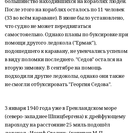
большинство находившихся на кораблях людей.
После этого на кораблях осталось по 11 человек
(33 во всём караване). В июне было установлено,
что судно не может передвигаться
самостояельно. Однако планы по буксировке при
помощи другого ледокола ("Ермак"),
подошедшего к каравану, не увенчались успехом
в виду поломки последнего. "Седов" остался на
вторую зимовку. В сентябре на помощь
подходили другие ледоколы, однако они также
не смогли отбуксировать "Георгия Седова".
3 января 1940 года уже в Гренландском море
(северо-западнее Шпицбергена) к дрейфующему
пароходу на расстояние 25 миль подошёл
ледокол «Иосиф Сталин» (капитан M. П.