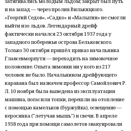
затягивались молодым льдом; закрыт был путь
и на запад — через пролив Вилькицкого.
«Георгий Седов», «Садко» и «Малыгин» не смогли
выйти изо льдов. Легендарный дрейф
фактически начался 23 октября 1937 года у
западного побережья острова Бельковского.
Только 30 октября пришёл приказ начальника
Главсевморпути — переходить на зимовочное
положение. Опыта зимовки ни у кого из 217
человек не было. Начальником дрейфующего
каравана был назначен профессор Самойлович Р.
Л. 10 ноября была выведена из эксплуатации
машина, погасили топки, перешли на отопление
с помощью камельков (буржуйка), освещение —
керосинка ("летучая мышь") и свечи. В апреле
1938 года при помощи самолетов эвакуировали