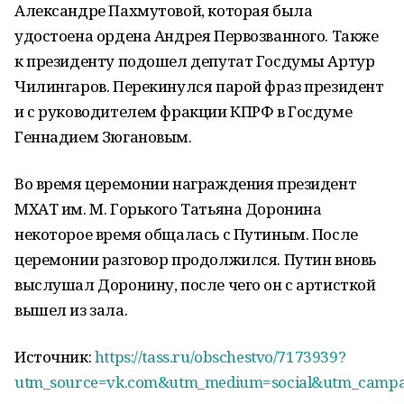
Александре Пахмутовой, которая была
удостоена ордена Андрея Первозванного. Также
к президенту подошел депутат Госдумы Артур
Чилингаров. Перекинулся парой фраз президент
и с руководителем фракции КПРФ в Госдуме
Геннадием Зюгановым.
Во время церемонии награждения президент
МХАТ им. М. Горького Татьяна Доронина
некоторое время общалась с Путиным. После
церемонии разговор продолжился. Путин вновь
выслушал Доронину, после чего он с артисткой
вышел из зала.
Источник:
https://tass.ru/obschestvo/7173939?
utm_source=vk.com&utm_medium=social&utm_campa