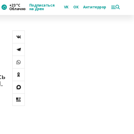
+23 °С
Подписаться
VK
ОК
Антитеррор
Облачно
на Дзен
сь
.