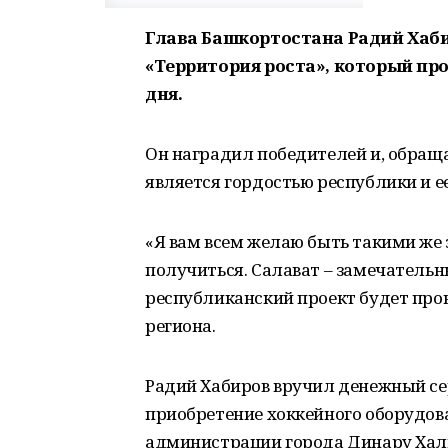
Глава Башкортостана Радий Хаб
«Территория роста», который про
дня.
Он наградил победителей и, обращая
является гордостью республики и е
«Я вам всем желаю быть такими же з
получиться. Салават – замечательн
республиканский проект будет пров
региона.
Радий Хабиров вручил денежный с
приобретение хоккейного оборудов
администрации города Динару Хал