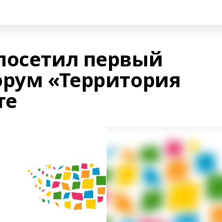
посетил первый
рум «Территория
те