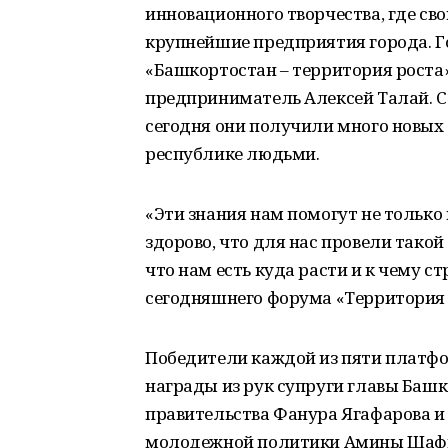
инновационного творчества, где св
крупнейшие предприятия города. 
«Башкортостан – территория роста
предприниматель Алексей Талай. Са
сегодня они получили много новых 
республике людьми.
«Эти знания нам помогут не только 
здорово, что для нас провели такой
что нам есть куда расти и к чему 
сегодняшнего форума «Территория 
Победители каждой из пяти платф
награды из рук супруги главы Башк
правительства Фанура Ягафарова и
молодежной политики Амины Шафик