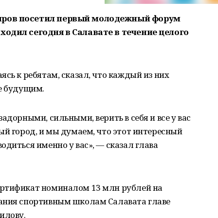
иров посетил первый молодежный форум
ходил сегодня в Салавате в течение целого
сь к ребятам, сказал, что каждый из них
е будущим.
адорными, сильными, верить в себя и все у вас
ый город, и мы думаем, что этот интересный
одиться именно у вас», — сказал глава
ертификат номиналом 13 млн рублей на
ания спортивным школам Салавата главе
илову.