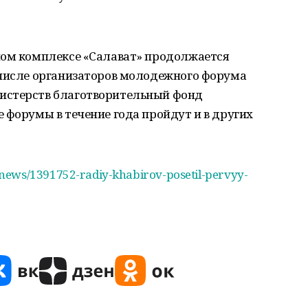
ном комплексе «Салават» продолжается
 числе организаторов молодежного форума
истерств благотворительный фонд
 форумы в течение года пройдут и в других
news/1391752-radiy-khabirov-posetil-pervyy-