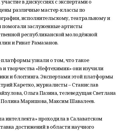
участие в дискуссиях с экспертами о
едены различные мастер-классы по
ографии, исполнительскому, театральному и
м помогали заслуженные артисты
ственной республиканской молодёжной
лин и Ринат Рамазанов.
платформы узнали о том, что такое
а и творчества «Нефтехимик» они изучили
ики и блоггинга. Экспертами этой платформы
трий Каретко, журналисты – Станислав
айхулова, Ольга Пазина, телеведущая Светлана
ы Полина Маришова, Максим Шавалеев.
а интеллекта» проходила в Салаватском
ставка достижений в области научного