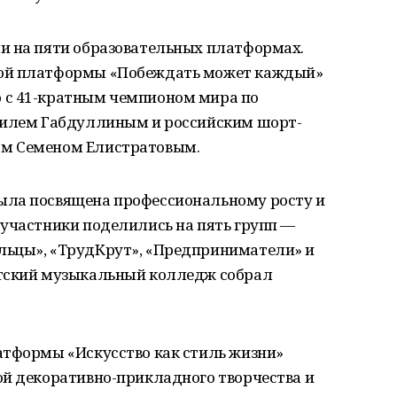
и на пяти образовательных платформах.
ной платформы «Побеждать может каждый»
 с 41-кратным чемпионом мира по
Вилем Габдуллиным и российским шорт-
ом Семеном Елистратовым.
ыла посвящена профессиональному росту и
 участники поделились на пять групп —
льцы», «ТрудКрут», «Предприниматели» и
атский музыкальный колледж собрал
атформы «Искусство как стиль жизни»
ой декоративно-прикладного творчества и