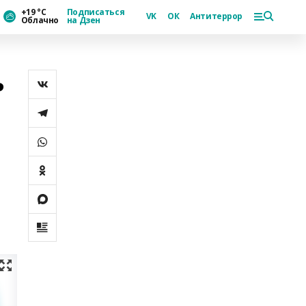
+19 °С
Подписаться
VK
ОК
Антитеррор
Облачно
на Дзен
ь