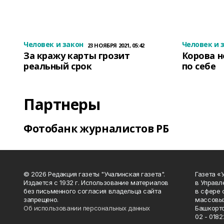
Человек и закон
Человек и 
23 НОЯБРЯ 2021, 05:42
За кражу карты грозит
Корова н
реальный срок
по себе
Партнеры
Фотобанк журналистов РБ
© 2026 Редакция газеты "Учалинская газета".
Газета «
Издается с 1932 г. Использование материалов
в Управл
без письменного согласия владельца сайта
в сфере 
запрещено.
массовых
Об использовании персональных данных
Башкорто
02 - 0182