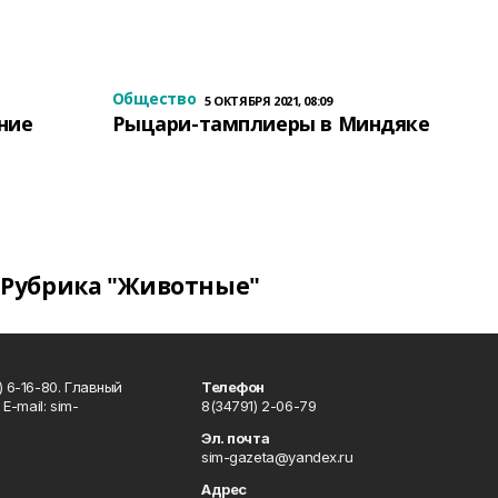
Общество
5 ОКТЯБРЯ 2021, 08:09
ение
Рыцари-тамплиеры в Миндяке
Рубрика "Животные"
 6-16-80. Главный
Телефон
Е-mаil: sim-
8(34791) 2-06-79
Эл. почта
sim-gazeta@yandex.ru
Адрес