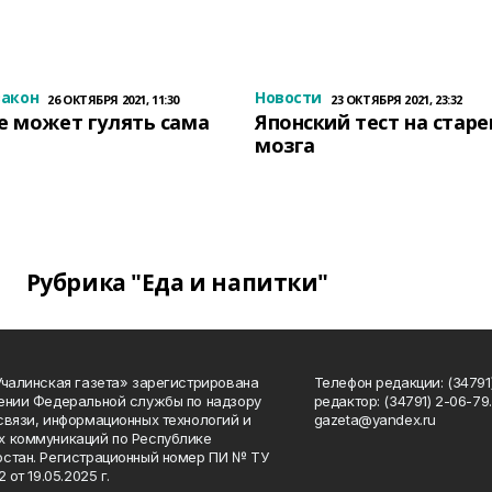
закон
Новости
26 ОКТЯБРЯ 2021, 11:30
23 ОКТЯБРЯ 2021, 23:32
е может гулять сама
Японский тест на стар
мозга
Рубрика "Еда и напитки"
Учалинская газета» зарегистрирована
Телефон редакции: (34791)
ении Федеральной службы по надзору
редактор: (34791) 2-06-79. 
связи, информационных технологий и
gazeta@yandex.ru
 коммуникаций по Республике
стан. Регистрационный номер ПИ № ТУ
2 от 19.05.2025 г.