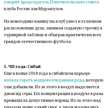
говорит председатель Попечительского совета
клуба Ростислав Мурзагулов.
На новогодние каникулы клуб ушел в отличном
расположении духа, занимая седьмую строчку в
турнирной таблице и обыграв практически всех
грандов отечественного футбола.
5.
ЧП года: Сибай
Еще в конце 2018 года в сибайском карьере
начала гореть медноколчеданная руда
, которую
там добывали. Из-за этого в воздух выделяется
диоксид серы. Его концентрация в воздухе в разы
превышала допустимые нормы. Из-за этого над
городом повис едкий смог, а люди жаловались