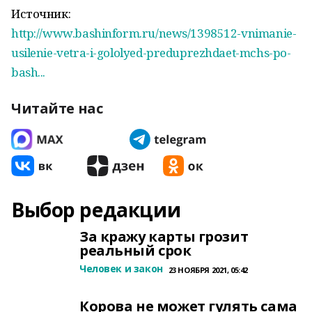
Источник:
http://www.bashinform.ru/news/1398512-vnimanie-
usilenie-vetra-i-gololyed-preduprezhdaet-mchs-po-
bash...
Читайте нас
Выбор редакции
За кражу карты грозит
реальный срок
Человек и закон
23 НОЯБРЯ 2021, 05:42
Корова не может гулять сама