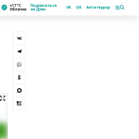
+17 °С
Подписаться
VK
ОК
Антитеррор
Облачно
на Дзен