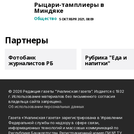
Рыцари-тамплиеры в
Миндяке
Общество
5 ОКТЯБРЯ 2021, 08:09
Партнеры
Фотобанк
Рубрика "Еда и
журналистов РБ
напитки"
© 2026 Редакция газеты "Учалинская газета". Издается с 1932
г. Использование материалов без письменного согласия
владельца сайта запрещено.
Об использовании персональных данных
Газета «Учалинская газета» зарегистрирована в Управлении
Федеральной службы по надзору в сфере связи,
информационных технологий и массовых коммуникаций по
Республике Башкортостан. Регистрационный номер ПИ № ТУ