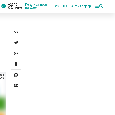
+27 °С
Подписаться
VK
ОК
Антитеррор
Облачно
на Дзен
т