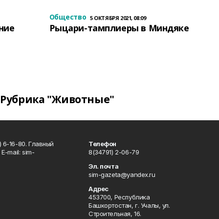
Общество
5 ОКТЯБРЯ 2021, 08:09
ение
Рыцари-тамплиеры в Миндяке
Рубрика "Животные"
 6-16-80. Главный
Телефон
Е-mаil: sim-
8(34791) 2-06-79
Эл. почта
sim-gazeta@yandex.ru
Адрес
453700, Республика
Башкортостан, г. Учалы, ул.
Строительная, 16.