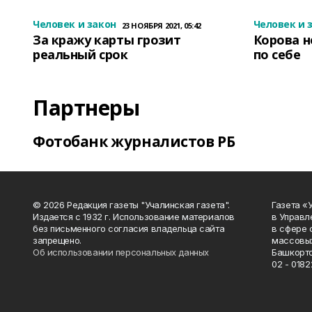
Человек и закон
Человек и 
23 НОЯБРЯ 2021, 05:42
За кражу карты грозит
Корова н
реальный срок
по себе
Партнеры
Фотобанк журналистов РБ
© 2026 Редакция газеты "Учалинская газета".
Газета «
Издается с 1932 г. Использование материалов
в Управл
без письменного согласия владельца сайта
в сфере 
запрещено.
массовых
Об использовании персональных данных
Башкорто
02 - 0182