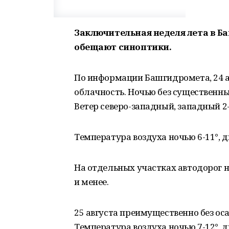
Заключительная неделя лета в Ба
обещают синоптики.
По информации Башгидромета, 24 а
облачность. Ночью без существенн
Ветер северо-западный, западный 2-
Температура воздуха ночью 6-11°, д
На отдельных участках автодорог 
и менее.
25 августа преимущественно без оса
Температура воздуха ночью 7-12°, д