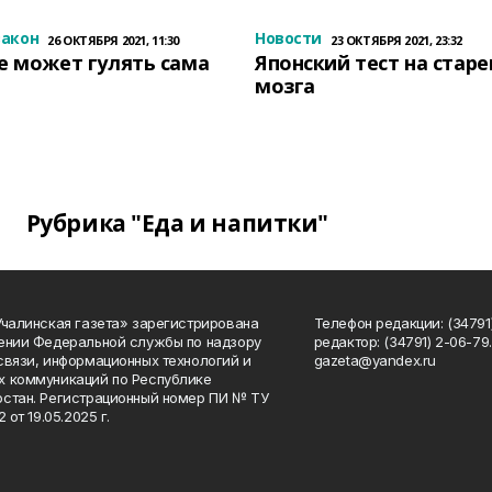
закон
Новости
26 ОКТЯБРЯ 2021, 11:30
23 ОКТЯБРЯ 2021, 23:32
е может гулять сама
Японский тест на стар
мозга
Рубрика "Еда и напитки"
Учалинская газета» зарегистрирована
Телефон редакции: (34791)
ении Федеральной службы по надзору
редактор: (34791) 2-06-79. 
связи, информационных технологий и
gazeta@yandex.ru
 коммуникаций по Республике
стан. Регистрационный номер ПИ № ТУ
2 от 19.05.2025 г.