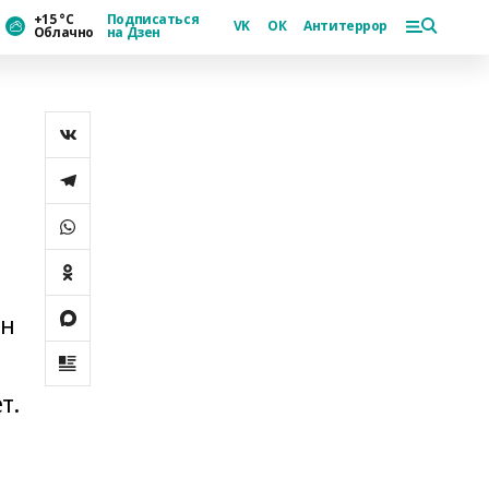
+15 °С
Подписаться
VK
ОК
Антитеррор
Облачно
на Дзен
ан
т.