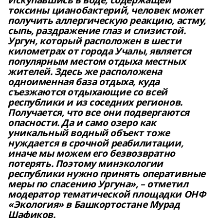
Искупавшись в воде, содержащей
токсины цианобактерий, человек может
получить аллергическую реакцию, астму,
сыпь, раздражение глаз и слизистой.
Ургун, который расположен в шести
километрах от города Учалы, является
популярным местом отдыха местных
жителей. Здесь же расположена
одноименная база отдыха, куда
съезжаются отдыхающие со всей
республики и из соседних регионов.
Получается, что все они подвергаются
опасности. Да и само озеро как
уникальный водный объект тоже
нуждается в срочной реабилитации,
иначе мы можем его безвозвратно
потерять. Поэтому минэкологии
республики нужно принять оперативные
меры по спасению Ургуна», – отметил
модератор тематической площадки ОНФ
«Экология» в Башкортостане Мурад
Шафиков.