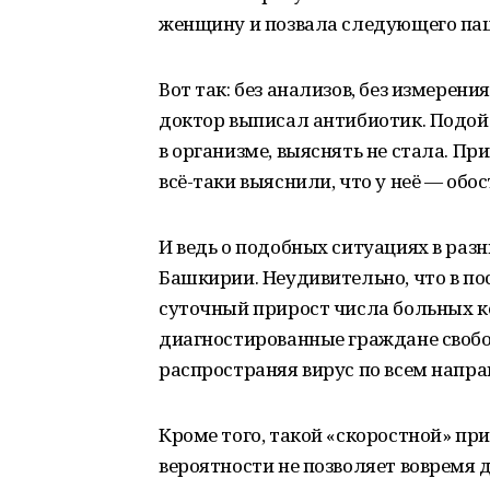
женщину и позвала следующего пац
Вот так: без анализов, без измерени
доктор выписал антибиотик. Подойд
в организме, выяснять не стала. П
всё-таки выяснили, что у неё — обо
И ведь о подобных ситуациях в ра
Башкирии. Неудивительно, что в по
суточный прирост числа больных ко
диагностированные граждане свобо
распространяя вирус по всем направ
Кроме того, такой «скоростной» пр
вероятности не позволяет вовремя 