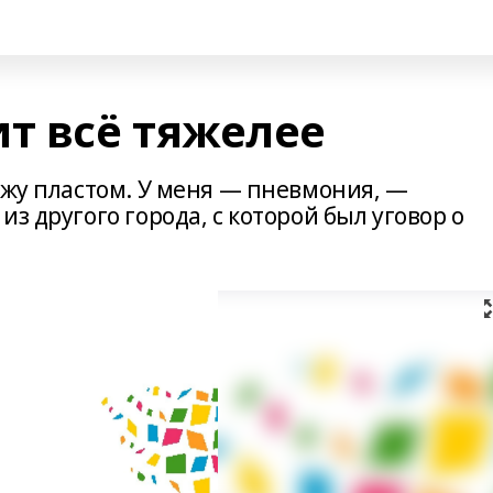
т всё тяжелее
ежу пластом. У меня — пневмония, —
з другого города, с которой был уговор о