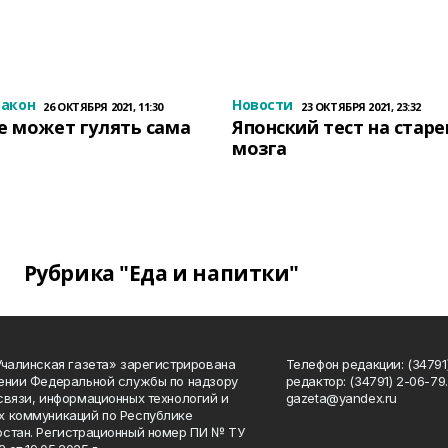
закон
Новости
26 ОКТЯБРЯ 2021, 11:30
23 ОКТЯБРЯ 2021, 23:32
е может гулять сама
Японский тест на стар
мозга
Рубрика "Еда и напитки"
Учалинская газета» зарегистрирована
Телефон редакции: (34791)
ении Федеральной службы по надзору
редактор: (34791) 2-06-79. 
связи, информационных технологий и
gazeta@yandex.ru
 коммуникаций по Республике
стан. Регистрационный номер ПИ № ТУ