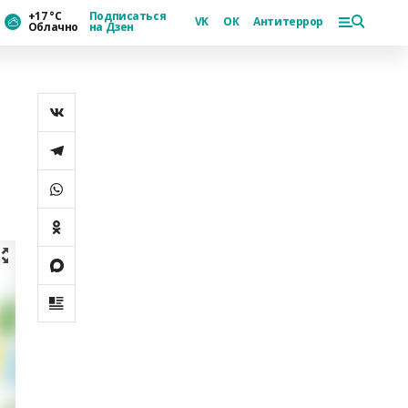
+17 °С
Подписаться
VK
ОК
Антитеррор
Облачно
на Дзен