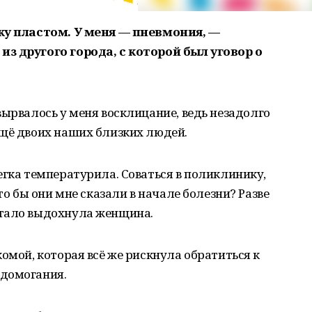
ежу пластом. У меня — пневмония, —
з другого города, с которой был уговор о
вырвалось у меня восклицание, ведь незадолго
ещё двоих наших близких людей.
егка температурила. Соваться в поликлинику,
то бы они мне сказали в начале болезни? Разве
стало выдохнула женщина.
омой, которая всё же рискнула обратиться к
едомогания.