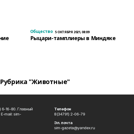
Общество
5 ОКТЯБРЯ 2021, 08:09
ение
Рыцари-тамплиеры в Миндяке
Рубрика "Животные"
 6-16-80. Главный
Телефон
Е-mаil: sim-
8(34791) 2-06-79
Эл. почта
sim-gazeta@yandex.ru