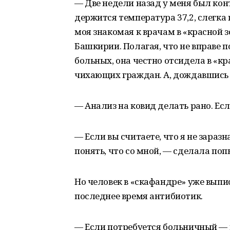
— Две недели назад у меня был кон
держится температура 37,2, слегка 
моя знакомая к врачам в «красной 
Башкирии. Полагая, что не вправе 
больных, она честно отсидела в «к
чихающих граждан. А, дождавшись 
— Анализ на ковид делать рано. Ес
— Если вы считаете, что я не зараз
понять, что со мной, — сделала по
Но человек в «скафандре» уже выпи
последнее время антибиотик.
— Если потребуется больничный — 