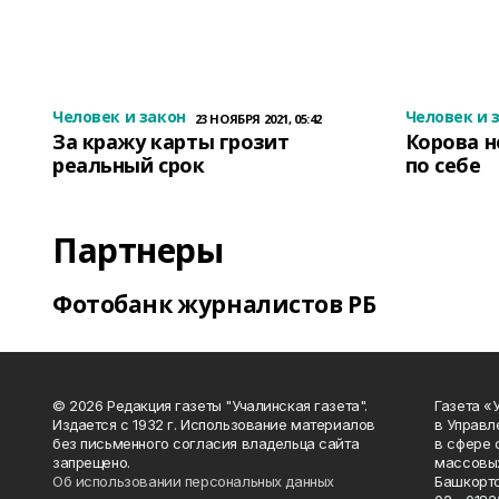
Человек и закон
Человек и 
23 НОЯБРЯ 2021, 05:42
За кражу карты грозит
Корова н
реальный срок
по себе
Партнеры
Фотобанк журналистов РБ
© 2026 Редакция газеты "Учалинская газета".
Газета «
Издается с 1932 г. Использование материалов
в Управл
без письменного согласия владельца сайта
в сфере 
запрещено.
массовых
Об использовании персональных данных
Башкорто