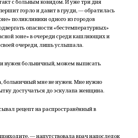
такт с больным ковидом. И уже три дня
першит горло и давит в груди, — обратилась
зоне» поликлиники одного из городов
подвергать опасности «бестемпературных»
расной зоне» в очереди среди кашляющих и
своей очереди, лишь услышала.
ли нужен больничный, можем выписать.
на, больничный мне не нужен. Мне нужно
пытку достучаться до эскулапа женщина.
сывал рецепт на распространённый в
приходите, — напутствовала врач напоследок