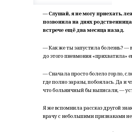
— Слушай, я не могу приехать, л
позвонила на днях родственница и
встрече ещё два месяца назад.
— Как же ты запустила болезнь? — 
до этого пневмония «прихватила» 
— Сначала просто болело горло, сл
где полно заразы, побоялась. Да и ч
что больничный бы выписали, — у
Я же вспомнила рассказ другой знак
врачу с небольшими признаками н