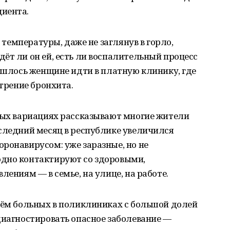
иента.
я температуры, даже не заглянув в горло,
ёт ли он ей, есть ли воспалительный процесс
ришлось женщине идти в платную клинику, где
стрение бронхита.
зных вариациях рассказывают многие жители
следний месяц в республике увеличился
ронавирусом: уже заразные, но не
дно контактируют со здоровыми,
лениям — в семье, на улице, на работе.
иём больных в поликлиниках с большой долей
диагностировать опасное заболевание —