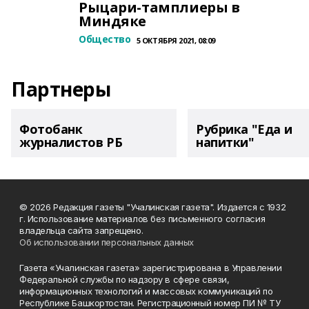
Рыцари-тамплиеры в
Миндяке
Общество
5 ОКТЯБРЯ 2021, 08:09
Партнеры
Фотобанк
Рубрика "Еда и
журналистов РБ
напитки"
© 2026 Редакция газеты "Учалинская газета". Издается с 1932
г. Использование материалов без письменного согласия
владельца сайта запрещено.
Об использовании персональных данных
Газета «Учалинская газета» зарегистрирована в Управлении
Федеральной службы по надзору в сфере связи,
информационных технологий и массовых коммуникаций по
Республике Башкортостан. Регистрационный номер ПИ № ТУ