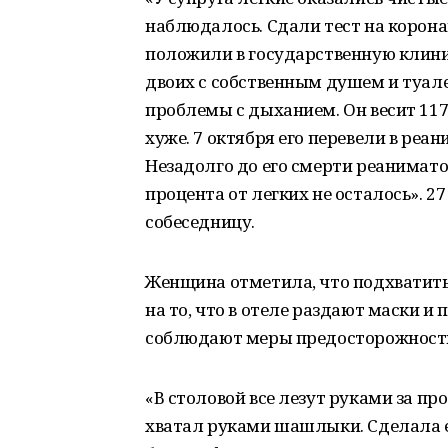
наблюдалось. Сдали тест на корон
положили в государственную клини
двоих с собственным душем и туале
проблемы с дыханием. Он весит 117 
хуже. 7 октября его перевели в ре
Незадолго до его смерти реанимато
процента от легких не осталось». 2
собеседницу.
Женщина отметила, что подхватить
на то, что в отеле раздают маски и 
соблюдают меры предосторожност
«В столовой все лезут руками за п
хватал руками шашлыки. Сделала е