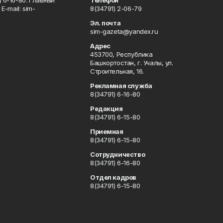
 6-16-80. Главный
Телефон
Е-mаil: sim-
8(34791) 2-06-79
Эл. почта
sim-gazeta@yandex.ru
Адрес
453700, Республика
Башкортостан, г. Учалы, ул.
Строительная, 16.
Рекламная служба
8(34791) 6-16-80
Редакция
8(34791) 6-15-80
Приемная
8(34791) 6-15-80
Сотрудничество
8(34791) 6-16-80
Отдел кадров
8(34791) 6-15-80