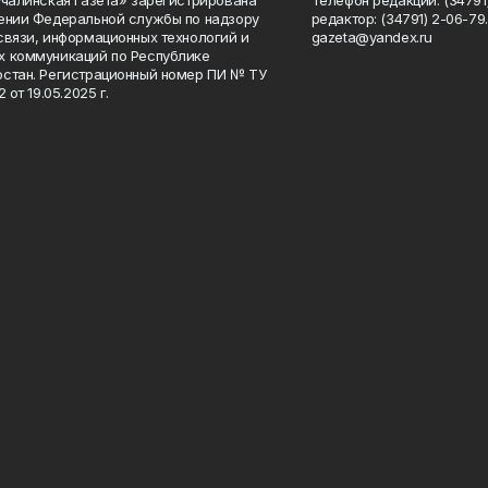
Учалинская газета» зарегистрирована
Телефон редакции: (34791)
ении Федеральной службы по надзору
редактор: (34791) 2-06-79. 
связи, информационных технологий и
gazeta@yandex.ru
 коммуникаций по Республике
стан. Регистрационный номер ПИ № ТУ
2 от 19.05.2025 г.