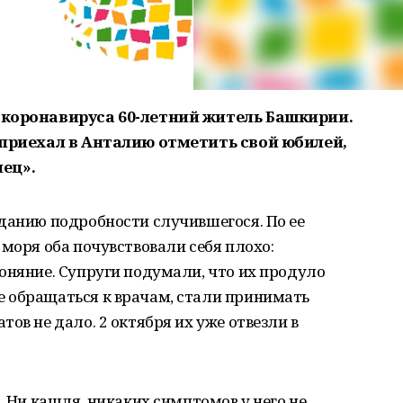
т коронавируса 60-летний житель Башкирии.
й приехал в Анталию отметить свой юбилей,
ец».
данию подробности случившегося. По ее
 моря оба почувствовали себя плохо:
оняние. Супруги подумали, что их продуло
 обращаться к врачам, стали принимать
ов не дало. 2 октября их уже отвезли в
. Ни кашля, никаких симптомов у него не