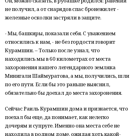
Он, можно сказать, в рубашке родился: ранений
не получил, а от снарядов спас бронежилет -
железные осколки застряли в защите.
- Мы, башкиры, показали себя. С уважением
относились к нам, - не без гордости говорит
Курамшин. – Только после узнал, что
находились мы в 60 километрах от места
захоронения нашего легендарного земляка
Минигали Шаймуратова, а мы, получились, шли
по его пути. Если бы это раньше выяснил,
обязательно бы доехал до места захоронения.
Сейчас Раиль Курамшин дома и признается, что
поехал бы еще, да понимает, как нелегко
дочерям и супруге. Именно она места себе не
находила в родном доме, ожидая хоть какой-