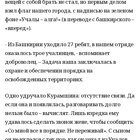
вещей с собой брать не стал, но первым делом
взял флаг нашего города, с надписью на зеленом
фоне «Учалы – алга!» (в переводе с башкирского –
«вперед»).
- Из Башкирии уходило 27 ребят, в нашем отряде
оказалось трое учалинцев, - вспоминает
доброволец. – Задача наша заключалась в
охране и обеспечении порядка на
освобожденных территориях.
Одно удручало Курамшина: отсутствие связи. Да
если она и появлялась, разговаривать долго
нельзя было – вычислят. Лишь изредка ему
удавалось сделать звонок жене, чтобы сообщить:
«Со мной все в порядке. Не переживай». С сыном
он не виделся с тех пор, как он уехал из Учалов.