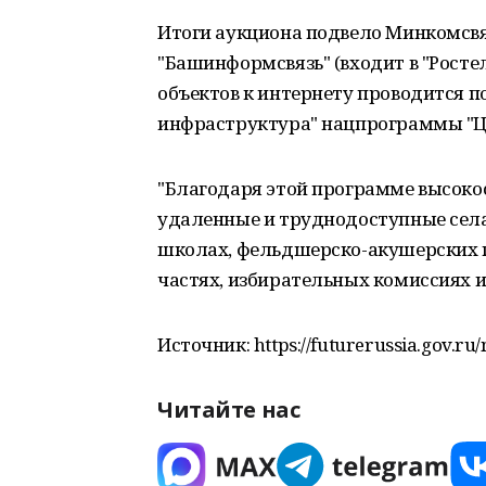
Итоги аукциона подвело Минкомсвя
"Башинформсвязь" (входит в "Рост
объектов к интернету проводится 
инфраструктура" нацпрограммы "Ц
"Благодаря этой программе высоко
удаленные и труднодоступные села, 
школах, фельдшерско-акушерских 
частях, избирательных комиссиях и 
Источник: https://futurerussia.gov.r
Читайте нас