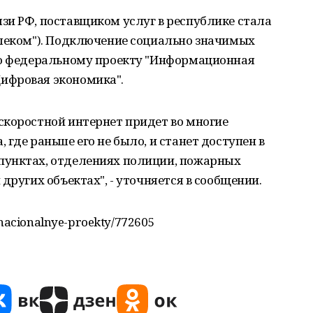
зи РФ, поставщиком услуг в республике стала
елеком"). Подключение социально значимых
по федеральному проекту "Информационная
ифровая экономика".
скоростной интернет придет во многие
где раньше его не было, и станет доступен в
пунктах, отделениях полиции, пожарных
других объектах", - уточняется в сообщении.
u/nacionalnye-proekty/772605