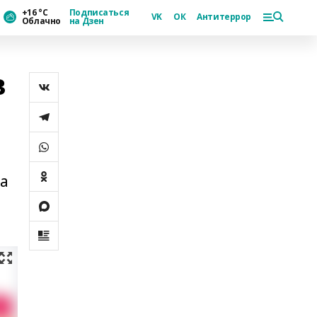
+16 °С
Подписаться
VK
ОК
Антитеррор
Облачно
на Дзен
в
на