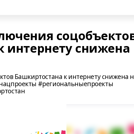
лючения соцобъекто
к интернету снижена
ктов Башкиртостана к интернету снижена 
нацпроекты #региональныепроекты
ртостан