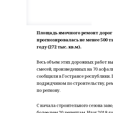
Площадь ямочного ремонт дорог 
прогнозировалась не менее 500 тыс
году (272 тыс. кв.м).
Весь объем этих дорожных работ в
смесей, произведенных на 70 асфал
сообщили в Гострансе республики.
подрядчиком по строительству, ре
по региону.
С начала строительного сезона зав
более чем 20 рецептам. Итог 2018-го