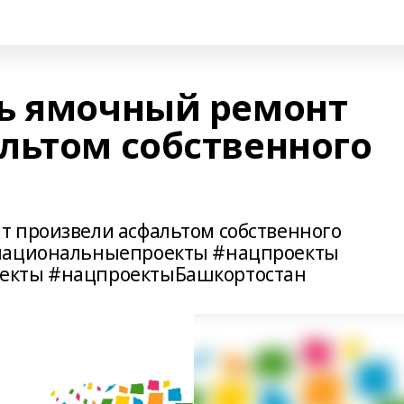
ь ямочный ремонт
льтом собственного
т произвели асфальтом собственного
#национальныепроекты #нацпроекты
екты #нацпроектыБашкортостан