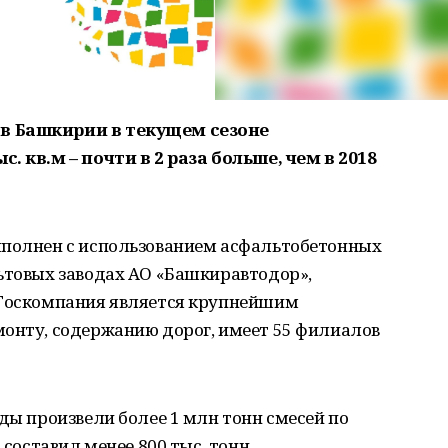
в Башкирии в текущем сезоне
. кв.м – почти в 2 раза больше, чем в 2018
ыполнен с использованием асфальтобетонных
ьтовых заводах АО «Башкиравтодор»,
 Госкомпания является крупнейшим
монту, содержанию дорог, имеет 55 филиалов
оды произвели более 1 млн тонн смесей по
 составил менее 800 тыс. тонн.