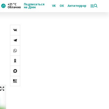
+21 °С
Подписаться
VK
ОК
Антитеррор
Облачно
на Дзен