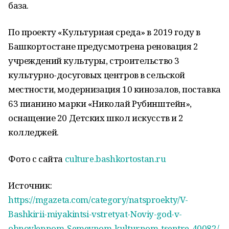
база.
По проекту «Культурная среда» в 2019 году в
Башкортостане предусмотрена реновация 2
учреждений культуры, строительство 3
культурно-досуговых центров в сельской
местности, модернизация 10 кинозалов, поставка
63 пианино марки «Николай Рубинштейн»,
оснащение 20 Детских школ искусств и 2
колледжей.
Фото с сайта
culture.bashkortostan.ru
Источник:
https://mgazeta.com/category/natsproekty/V-
Bashkirii-miyakintsi-vstretyat-Noviy-god-v-
obnovlennom-Semeynom-kulturnom-tsentre-40082/