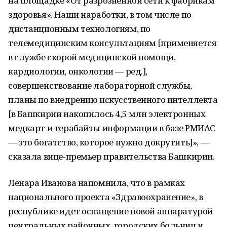
на площадке «От разрозненной сети к фабрикам
здоровья». Наши наработки, в том числе по
дистанционным технологиям, по
телемедицинским консультациям [применяется
в службе скорой медицинской помощи,
кардиологии, онкологии — ред.],
совершенствование лабораторной службы,
планы по внедрению искусственного интеллекта
[в Башкирии накопилось 4,5 млн электронных
медкарт и терабайты информации в базе РМИАС
— это богатство, которое нужно докрутить]», —
сказала вице-премьер правительства Башкирии.
Ленара Иванова напомнила, что в рамках
национального проекта «Здравоохранение», в
республике идет оснащение новой аппаратурой
центральных районных, городских больниц и