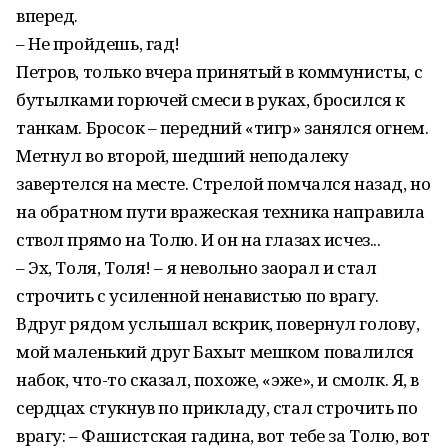
вперед.
– Не пройдешь, гад!
Петров, только вчера принятый в коммунисты, с
бутылками горючей смеси в руках, бросился к
танкам. Бросок – передний «тигр» занялся огнем.
Метнул во второй, шедший неподалеку
завертелся на месте. Стрелой помчался назад, но
на обратном пути вражеская техника направила
ствол прямо на Толю. И он на глазах исчез...
– Эх, Толя, Толя! – я невольно заорал и стал
строчить с усиленной ненавистью по врагу.
Вдруг рядом услышал вскрик, повернул голову,
мой маленький друг Бахыт мешком повалился
набок, что-то сказал, похоже, «эже», и смолк. Я, в
сердцах стукнув по прикладу, стал строчить по
врагу: – Фашистская гадина, вот тебе за Толю, вот