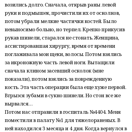
возились долго. Сначала, открыв раны левой
руки и подмышек, прочистили их от осколков,
потом убрали мелкие частички костей. Было
невыносимо больно, но терпел. Крепко прикусив
рукав шинели, старался не стонать. Женщина,
ассистировавшая хирургу, время от времени
поглаживала мои щеки, волосы. Потом взялись
за икроножную часть левой ноги. Вытащили
сначала клином засевший осколок (мне
показали), потом взялись за поврежденную
кость. Эта часть операции была еще хуже первой.
Вгрызся зубами в сукно шинели. Но стон все же
вырвался…
Потом нас отправили в госпиталь №4404. Меня
поместили в палату №1 для тяжелораненых. В
ней находился 3 месяца и 4 дня. Когда вернулся в