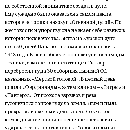
по собственной инициативе создал в ауле.
Ему суждено было оказаться в самом пекле,
которое историки назовут «Огненной дугой». По
жестокости и упорству она не знает себе равных в
истории человечества. Битва на Курской дуге
шла 50 дней! Начало – первая июльская ночь
1943 года. В бой с обеих сторон вступили армады
техники, самолетов и пехотинцев. Гитлер
перебросил туда 30 отборных дивизий СС,
названных «Мертвой головой». В первый день
пошли «Фердинанды», затем клином – «Тигры» и
«Пантеры». От грохота взрывов и рева
гусеничных танков гудела земля. Дым и пыль
превратили светлый день в ночь. Советское
командование приняло решение обескровить
ударные силы противника в оборонительных