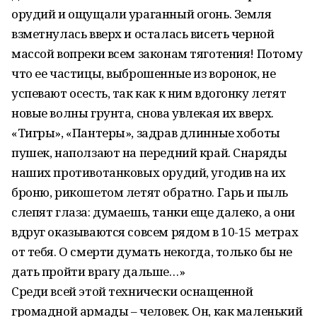
орудий и ощущали ураганный огонь. Земля
взметнулась вверх и осталась висеть черной
массой вопреки всем законам тяготения! Потому
что ее частицы, выброшенные из воронок, не
успевают осесть, так как к ним вдогонку летят
новые волны грунта, снова увлекая их вверх.
«Тигры», «Пантеры», задрав длинные хоботы
пушек, наползают на передний край. Снаряды
наших противотанковых орудий, угодив на их
броню, рикошетом летят обратно. Гарь и пыль
слепят глаза: думаешь, танки еще далеко, а они
вдруг оказываются совсем рядом в 10-15 метрах
от тебя. О смерти думать некогда, только бы не
дать пройти врагу дальше…»
Среди всей этой технически оснащенной
громадной армады – человек. Он, как маленький