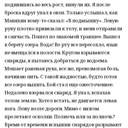
поднявшись во весь рост, кинули их. Я после
броска вдруг упал в окоп. Только услышал, как
Маняхин кому-то сказал: «В подмышку». Левую
руку плотно привязали к телу, и меня отправили
в санчасть. Пошел по знакомой траншее. Вышел
к берегу озера. Вода! Во рту все пересохло, язык
не вмещался в полости. Кругом взрываются
снаряды, я пытаюсь добраться до водоема.
Мешает раненая рука, все же, превозмогая боль,
начинаю пить. С такой жадностью, будто готов
все озеро выпить. Бой стал еще ожесточеннее.
Недалеко взорвался снаряд. Я упал, вспахав
телом землю. Хотел встать, не двигается левая
нога. Лежу возле дороги. Мимо с визгом
пролетают осколки. Полночь или за полночь?
Время от времени вспышки снарядов разрывают