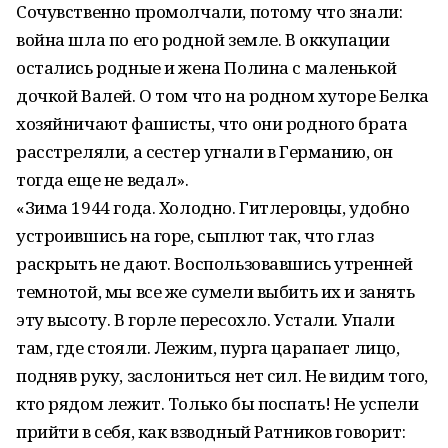
Сочувственно промолчали, потому что знали:
война шла по его родной земле. В оккупации
остались родные и жена Полина с маленькой
дочкой Валей. О том что на родном хуторе Белка
хозяйничают фашисты, что они родного брата
расстреляли, а сестер угнали в Германию, он
тогда еще не ведал».
«Зима 1944 года. Холодно. Гитлеровцы, удобно
устроившись на горе, сыплют так, что глаз
раскрыть не дают. Воспользовавшись утренней
темнотой, мы все же сумели выбить их и занять
эту высоту. В горле пересохло. Устали. Упали
там, где стояли. Лежим, пурга царапает лицо,
подняв руку, заслониться нет сил. Не видим того,
кто рядом лежит. Только бы поспать! Не успели
прийти в себя, как взводный Ратников говорит: