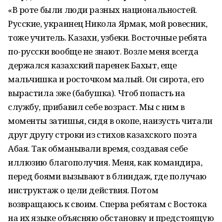
«В роте были люди разных национальностей.
Русские, украинец Никола Ярмак, мой ровесник,
тоже учитель. Казахи, узбеки. Восточные ребята
по-русски вообще не знают. Возле меня всегда
держался казахский паренек Бахыт, еще
мальчишка и росточком малый. Он сирота, его
вырастила эже (бабушка). Чтоб попасть на
службу, прибавил себе возраст. Мы с ним в
моменты затишья, сидя в окопе, наизусть читали
друг другу строки из стихов казахского поэта
Абая. Так обманывали время, создавая себе
иллюзию благополучия. Меня, как командира,
перед боями вызывают в блиндаж, где получаю
инструктаж о цели действия. Потом
возвращаюсь к своим. Сперва ребятам с Востока
на их языке объясняю обстановку и предстоящую