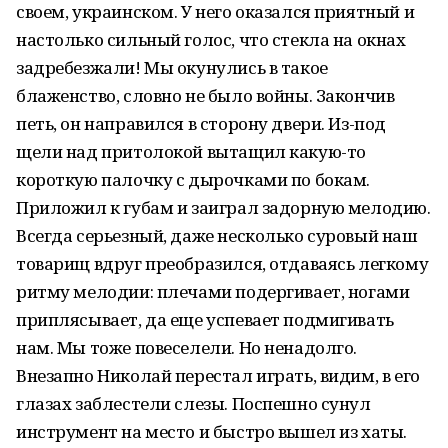
своем, украинском. У него оказался приятный и
настолько сильный голос, что стекла на окнах
задребезжали! Мы окунулись в такое
блаженство, словно не было войны. Закончив
петь, он направился в сторону двери. Из-под
щели над притолокой вытащил какую-то
короткую палочку с дырочками по бокам.
Приложил к губам и заиграл задорную мелодию.
Всегда серьезный, даже несколько суровый наш
товарищ вдруг преобразился, отдаваясь легкому
ритму мелодии: плечами подергивает, ногами
приплясывает, да еще успевает подмигивать
нам. Мы тоже повеселели. Но ненадолго.
Внезапно Николай перестал играть, видим, в его
глазах заблестели слезы. Поспешно сунул
инструмент на место и быстро вышел из хаты.