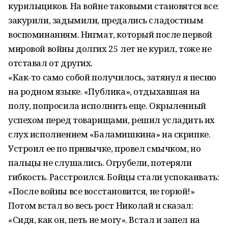
курильщиков. На войне таковыми становятся все:
закурили, задымили, предались сладостным
воспоминаниям. Нигмат, который после первой
мировой войны долгих 25 лет не курил, тоже не
отставал от других.
«Как-то само собой получилось, затянул я песню
на родном языке. «Публика», отдыхавшая на
полу, попросила исполнить еще. Окрыленный
успехом перед товарищами, решил усладить их
слух исполнением «Баламишкина» на скрипке.
Устроил ее по привычке, провел смычком, но
пальцы не слушались. Огрубели, потеряли
гибкость. Расстроился. Бойцы стали успокаивать:
«После войны все восстановится, не горюй!»
Потом встал во весь рост Николай и сказал:
«Сидя, как он, петь не могу». Встал и запел на