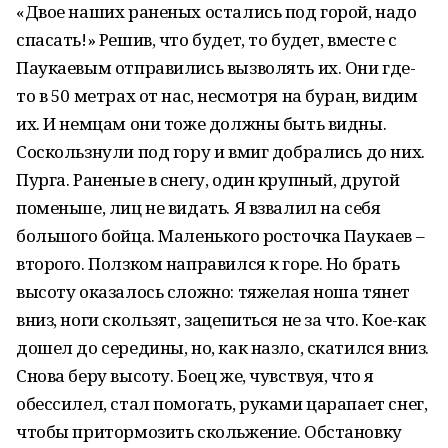
«Двое наших раненых остались под горой, надо
спасать!» Решив, что будет, то будет, вместе с
Паукаевым отправились вызволять их. Они где-
то в 50 метрах от нас, несмотря на буран, видим
их. И немцам они тоже должны быть видны.
Соскользнули под гору и вмиг добрались до них.
Пурга. Раненые в снегу, один крупный, другой
поменьше, лиц не видать. Я взвалил на себя
большого бойца. Маленького росточка Паукаев –
второго. Ползком направился к горе. Но брать
высоту оказалось сложно: тяжелая ноша тянет
вниз, ноги скользят, зацепиться не за что. Кое-как
дошел до середины, но, как назло, скатился вниз.
Снова беру высоту. Боец же, чувствуя, что я
обессилел, стал помогать, руками царапает снег,
чтобы притормозить скольжение. Обстановку