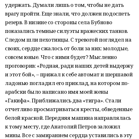
удержать. Думали лишь о том, чтобы не дать
врагу пройти. Еще знали, что должен подоспеть
резерв. В низине со стороны села Бубново
показались темные силуэты вражеских танков.
Следом шли пехотинцы. С тревогой поглядел на
своих, сердце сжалось от боли за них: молодые,
совсем юные. Что с ними будет? Мысленно
проговорив: «Родная, ради наших детей выдержу
и этот бой», – прижал к себе автомат и шершавой
ладонью погладил его приклад, на котором по-
арабски было написано имя моей жены
«Гакифа». Приближались два «тигра». Стали
отчетливо просматриваться кресты, обведенные
белой краской. Передняя машина направлялась
к тому месту, где Анатолий Петров заложил
мины. Все с замиранием сердца уставились в эту