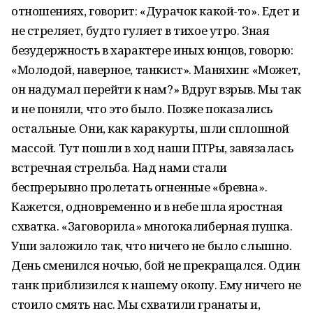
отношениях, говорит: «Дурачок какой-то». Едет и
не стреляет, будто гуляет в тихое утро. Зная
безудержность в характере иных юнцов, говорю:
«Молодой, наверное, танкист». Маняхин: «Может,
он надумал перейти к нам?» Вдруг взрыв. Мы так
и не поняли, что это было. Позже показались
остальные. Они, как каракурты, шли сплошной
массой. Тут пошли в ход наши ПТРы, завязалась
встречная стрельба. Над нами стали
беспрерывно пролетать огненные «бревна».
Кажется, одновременно и в небе шла яростная
схватка. «Заговорила» многокалиберная пушка.
Уши заложило так, что ничего не было слышно.
День сменился ночью, бой не прекращался. Один
танк приблизился к нашему окопу. Ему ничего не
стоило смять нас. Мы схватили гранаты и,