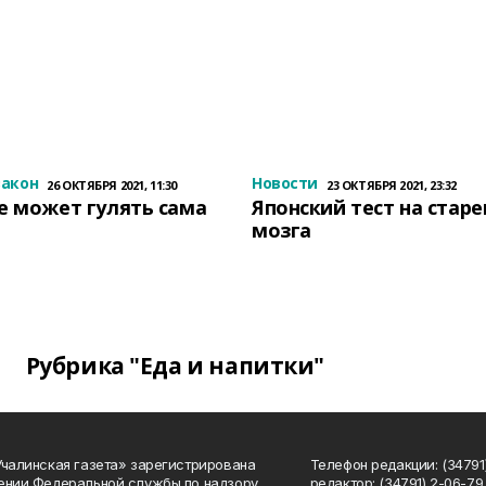
закон
Новости
26 ОКТЯБРЯ 2021, 11:30
23 ОКТЯБРЯ 2021, 23:32
е может гулять сама
Японский тест на стар
мозга
Рубрика "Еда и напитки"
Учалинская газета» зарегистрирована
Телефон редакции: (34791)
ении Федеральной службы по надзору
редактор: (34791) 2-06-79. 