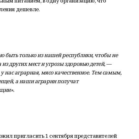
ным питанием, в одну организацию, что
ления дешевле.
о быть только из нашей республики, чтобы не
 из других мест и угрозы здоровью детей, —
 у нас аграрная, мясо качественное. Тем самым,
ищей, а наши аграрии получат
кции».
ожил пригласить 1 сентября представителей