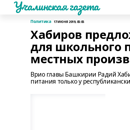
Учалинская газета
Политика
17 ИЮНЯ 2019, 05:05
Хабиров предло
для школьного 
местных произ
Врио главы Башкирии Радий Хаби
питания только у республиканск