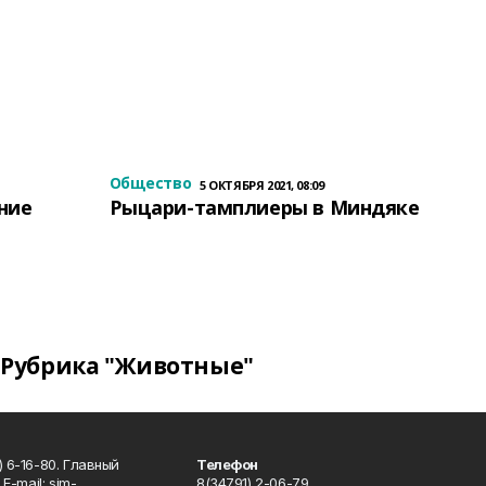
Общество
5 ОКТЯБРЯ 2021, 08:09
ение
Рыцари-тамплиеры в Миндяке
Рубрика "Животные"
 6-16-80. Главный
Телефон
Е-mаil: sim-
8(34791) 2-06-79