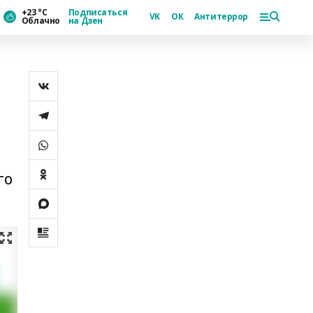
+23 °С
Подписаться
VK
ОК
Антитеррор
Облачно
на Дзен
го