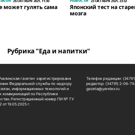
закон
Новости
26 ОКТЯБРЯ 2021, 11:30
23 ОКТЯБРЯ 2021, 23:32
е может гулять сама
Японский тест на стар
мозга
Рубрика "Еда и напитки"
Учалинская газета» зарегистрирована
Телефон редакции: (34791)
ении Федеральной службы по надзору
редактор: (34791) 2-06-79. 
связи, информационных технологий и
gazeta@yandex.ru
 коммуникаций по Республике
стан. Регистрационный номер ПИ № ТУ
2 от 19.05.2025 г.