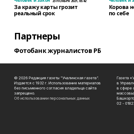
Человек и закон
Человек и 
23 НОЯБРЯ 2021, 05:42
За кражу карты грозит
Корова н
реальный срок
по себе
Партнеры
Фотобанк журналистов РБ
© 2026 Редакция газеты "Учалинская газета".
Газета «
Издается с 1932 г. Использование материалов
в Управл
без письменного согласия владельца сайта
в сфере 
запрещено.
массовых
Об использовании персональных данных
Башкорто
02 - 0182