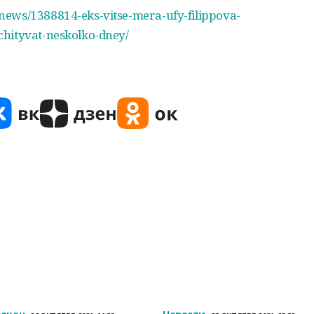
news/1388814-eks-vitse-mera-ufy-filippova-
hityvat-neskolko-dney/