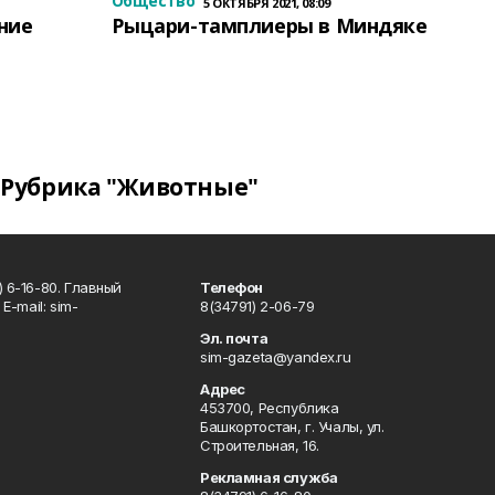
Общество
5 ОКТЯБРЯ 2021, 08:09
ение
Рыцари-тамплиеры в Миндяке
Рубрика "Животные"
 6-16-80. Главный
Телефон
Е-mаil: sim-
8(34791) 2-06-79
Эл. почта
sim-gazeta@yandex.ru
Адрес
453700, Республика
Башкортостан, г. Учалы, ул.
Строительная, 16.
Рекламная служба