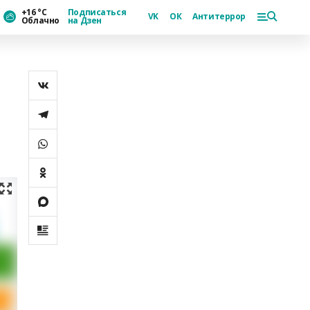
+16 °С
Подписаться
VK
ОК
Антитеррор
Облачно
на Дзен