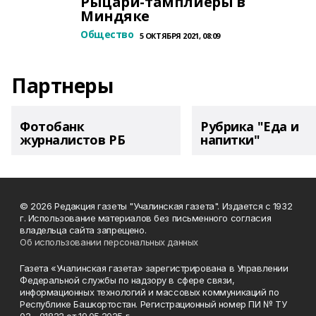
Рыцари-тамплиеры в
Миндяке
Общество
5 ОКТЯБРЯ 2021, 08:09
Партнеры
Фотобанк
Рубрика "Еда и
журналистов РБ
напитки"
© 2026 Редакция газеты "Учалинская газета". Издается с 1932
г. Использование материалов без письменного согласия
владельца сайта запрещено.
Об использовании персональных данных
Газета «Учалинская газета» зарегистрирована в Управлении
Федеральной службы по надзору в сфере связи,
информационных технологий и массовых коммуникаций по
Республике Башкортостан. Регистрационный номер ПИ № ТУ