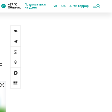
+27 °С
Подписаться
VK
ОК
Антитеррор
Облачно
на Дзен
о