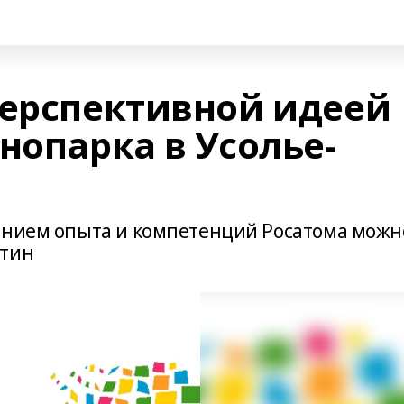
перспективной идеей
нопарка в Усолье-
нением опыта и компетенций Росатома можн
утин