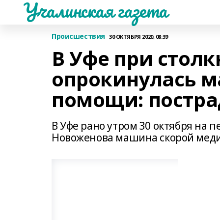
Учалинская газета
Происшествия
30 ОКТЯБРЯ 2020, 08:39
В Уфе при столк
опрокинулась м
помощи: постр
В Уфе рано утром 30 октября на
Новоженова машина скорой меди