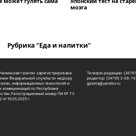
е может гулять сама
Японский тест на стар
мозга
Рубрика "Еда и напитки"
Учалинская газета» зарегистрирована
Телефон редакции: (34791)
ении Федеральной службы по надзору
редактор: (34791) 2-06-79. 
связи, информационных технологий и
gazeta@yandex.ru
 коммуникаций по Республике
стан. Регистрационный номер ПИ № ТУ
2 от 19.05.2025 г.