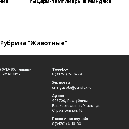
ение
Рыцари-тамплиеры в Миндяке
Рубрика "Животные"
 6-16-80. Главный
Телефон
Е-mаil: sim-
8(34791) 2-06-79
Эл. почта
sim-gazeta@yandex.ru
Адрес
453700, Республика
Башкортостан, г. Учалы, ул.
Строительная, 16.
Рекламная служба
8(34791) 6-16-80