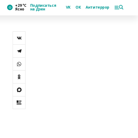
+29 °С
Подписаться
VK
ОК
Антитеррор
Ясно
на Дзен