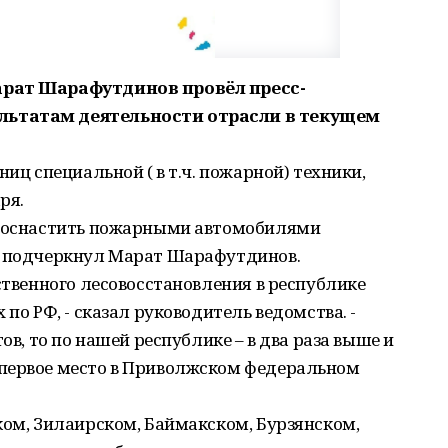
арат Шарафутдинов провёл пресс-
льтатам деятельности отрасли в текущем
ниц специальной ( в т.ч. пожарной) техники,
ря.
ю оснастить пожарными автомобилями
о подчеркнул Марат Шарафутдинов.
сственного лесовосстановления в республике
 по РФ, - сказал руководитель ведомства. -
ов, то по нашей республике – в два раза выше и
первое место в Приволжском федеральном
ком, Зилаирском, Баймакском, Бурзянском,