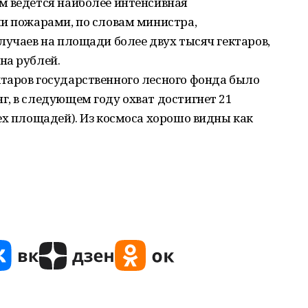
м ведется наиболее интенсивная
ми пожарами, по словам министра,
лучаев на площади более двух тысяч гектаров,
на рублей.
таров государственного лесного фонда было
, в следующем году охват достигнет 21
ех площадей). Из космоса хорошо видны как