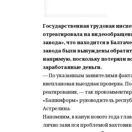
Государственная трудовая инсп
отреагировала на видеообращени
завода», что находится в Балтач
завода были вынуждены обратить
напрямую, поскольку потеряли в
заработанные деньги.
— По указанным заявителями факт
внеплановая выездная проверка. По
реагирования, — так прокомменти
«Башинформ» руководитель респуб
Астрелина.
Напомним, в канун нового года гла
лично занялся проблемой вахтовик