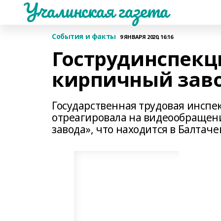
Учалинская газета
События и факты
9 ЯНВАРЯ 2020, 16:16
Гострудинспекц
кирпичный зав
Государственная трудовая инспе
отреагировала на видеообращени
завода», что находится в Балтач