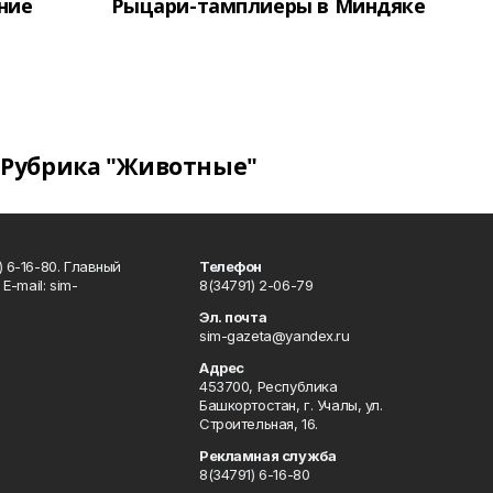
ение
Рыцари-тамплиеры в Миндяке
Рубрика "Животные"
 6-16-80. Главный
Телефон
Е-mаil: sim-
8(34791) 2-06-79
Эл. почта
sim-gazeta@yandex.ru
Адрес
453700, Республика
Башкортостан, г. Учалы, ул.
Строительная, 16.
Рекламная служба
8(34791) 6-16-80