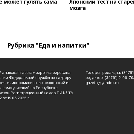
е может гулять сама
Японский тест на стар
мозга
Рубрика "Еда и напитки"
Учалинская газета» зарегистрирована
Телефон редакции: (34791)
ении Федеральной службы по надзору
редактор: (34791) 2-06-79. 
связи, информационных технологий и
gazeta@yandex.ru
 коммуникаций по Республике
стан. Регистрационный номер ПИ № ТУ
2 от 19.05.2025 г.