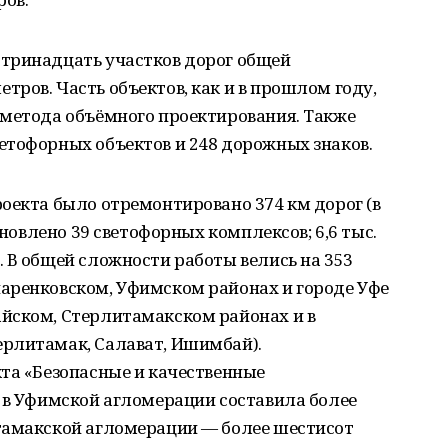
тринадцать участков дорог общей
ров. Часть объектов, как и в прошлом году,
 метода объёмного проектирования. Также
етофорных объектов и 248 дорожных знаков.
оекта было отремонтировано 374 км дорог (в
ановлено 39 светофорных комплексов; 6,6 тыс.
 В общей сложности работы велись на 353
аренковском, Уфимском районах и городе Уфе
йском, Стерлитамакском районах и в
рлитамак, Салават, Ишимбай).
та «Безопасные и качественные
 в Уфимской агломерации составила более
тамакской агломерации — более шестисот