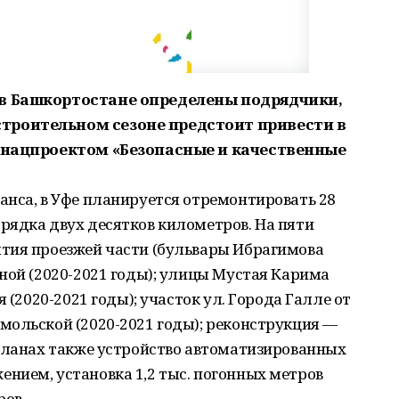
 в Башкортостане определены подрядчики,
троительном сезоне предстоит привести в
с нацпроектом «Безопасные и качественные
анса, в Уфе планируется отремонтировать 28
рядка двух десятков километров. На пяти
тия проезжей части (бульвары Ибрагимова
ной (2020-2021 годы); улицы Мустая Карима
 (2020-2021 годы); участок ул. Города Галле от
мольской (2020-2021 годы); реконструкция —
 планах также устройство автоматизированных
нием, установка 1,2 тыс. погонных метров
ов.