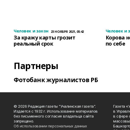
Человек и закон
Человек и 
23 НОЯБРЯ 2021, 05:42
За кражу карты грозит
Корова н
реальный срок
по себе
Партнеры
Фотобанк журналистов РБ
© 2026 Редакция газеты "Учалинская газета".
Газета «
Издается с 1932 г. Использование материалов
в Управл
без письменного согласия владельца сайта
в сфере 
запрещено.
массовых
Об использовании персональных данных
Башкорто