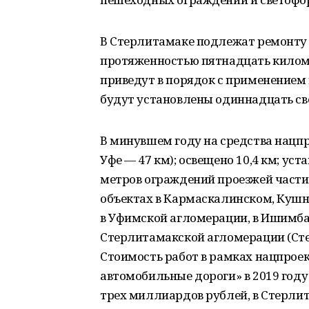
В Стерлитамаке подлежат ремонту 
протяженностью пятнадцать километ
приведут в порядок с применением
будут установлены одиннадцать св
В минувшем году на средства нацпр
Уфе — 47 км); освещено 10,4 км; уст
метров ограждений проезжей части.
объектах в Кармаскалинском, Кушн
в Уфимской агломерации, в Ишимба
Стерлитамакской агломерации (Сте
Стоимость работ в рамках нацпроек
автомобильные дороги» в 2019 году
трех миллиардов рублей, в Стерли