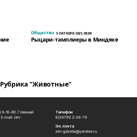
Общество
5 ОКТЯБРЯ 2021, 08:09
ение
Рыцари-тамплиеры в Миндяке
Рубрика "Животные"
 6-16-80. Главный
Телефон
Е-mаil: sim-
8(34791) 2-06-79
Эл. почта
sim-gazeta@yandex.ru