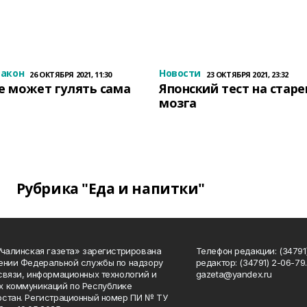
закон
Новости
26 ОКТЯБРЯ 2021, 11:30
23 ОКТЯБРЯ 2021, 23:32
е может гулять сама
Японский тест на стар
мозга
Рубрика "Еда и напитки"
Учалинская газета» зарегистрирована
Телефон редакции: (34791)
ении Федеральной службы по надзору
редактор: (34791) 2-06-79. 
связи, информационных технологий и
gazeta@yandex.ru
 коммуникаций по Республике
стан. Регистрационный номер ПИ № ТУ