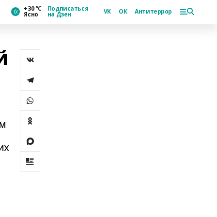
+30 °С
Подписаться
VK
ОК
Антитеррор
Ясно
на Дзен
й
ум
их