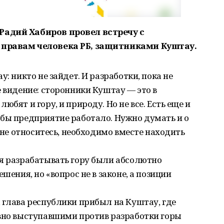
Радий Хабиров провел встречу с
 правам человека РБ, защитниками Куштау.
: никто не зайдет. И разработки, пока не
е видение: сторонники Куштау — это в
бят и гору, и природу. Но не все. Есть еще и
обы предприятие работало. Нужно думать и о
 мне относитесь, необходимо вместе находить
ия разрабатывать гору были абсолютно
шения, но «вопрос не в законе, а позиции
 глава республики прибыл на Куштау, где
ивно выступавшими против разработки горы