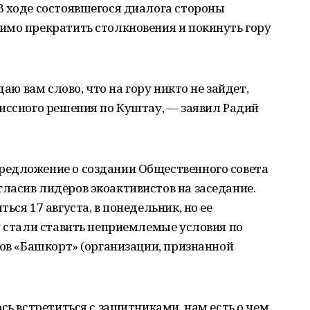
В ходе состоявшегося диалога стороны
имо прекратить столкновения и покинуть гору
даю вам слово, что на гору никто не зайдет,
иссного решения по Куштау, — заявил Радий
едложение о создании Общественного совета
ласив лидеров экоактивистов на заседание.
ься 17 августа, в понедельник, но ее
у стали ставить неприемлемые условия по
тов «Башкорт» (организации, признанной
сь встретиться с защитниками, нам есть о чем