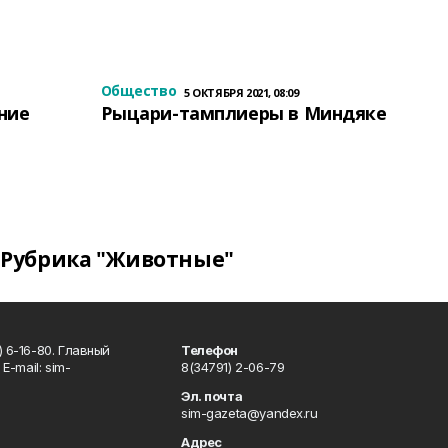
Общество
5 ОКТЯБРЯ 2021, 08:09
ение
Рыцари-тамплиеры в Миндяке
Рубрика "Животные"
 6-16-80. Главный
Телефон
Е-mаil: sim-
8(34791) 2-06-79
Эл. почта
sim-gazeta@yandex.ru
Адрес