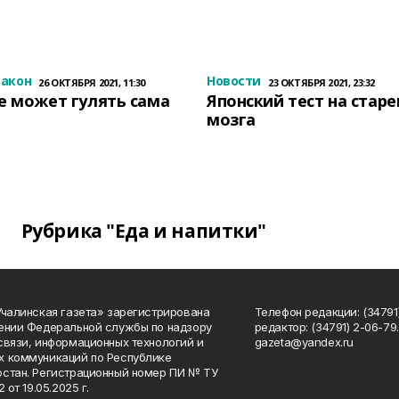
закон
Новости
26 ОКТЯБРЯ 2021, 11:30
23 ОКТЯБРЯ 2021, 23:32
е может гулять сама
Японский тест на стар
мозга
Рубрика "Еда и напитки"
Учалинская газета» зарегистрирована
Телефон редакции: (34791)
ении Федеральной службы по надзору
редактор: (34791) 2-06-79. 
связи, информационных технологий и
gazeta@yandex.ru
 коммуникаций по Республике
стан. Регистрационный номер ПИ № ТУ
2 от 19.05.2025 г.