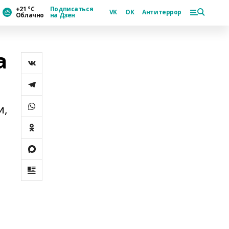
+21 °С
Подписаться
VK
ОК
Антитеррор
Облачно
на Дзен
а
и,