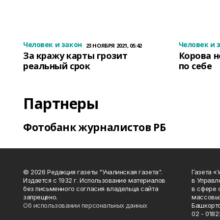
Человек и закон
Человек и 
23 НОЯБРЯ 2021, 05:42
За кражу карты грозит
Корова н
реальный срок
по себе
Партнеры
Фотобанк журналистов РБ
© 2026 Редакция газеты "Учалинская газета".
Газета «
Издается с 1932 г. Использование материалов
в Управл
без письменного согласия владельца сайта
в сфере 
запрещено.
массовых
Об использовании персональных данных
Башкорто
02 - 0182