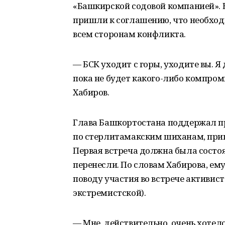
«Башкирской содовой компанией». 
пришли к соглашению, что необход
всем сторонам конфликта.
— БСК уходит с горы, уходите вы. Я 
пока не будет какого-либо компром
Хабиров.
Глава Башкортостана поддержал пр
по стерлитамакским шиханам, приг
Первая встреча должна была состоят
перенесли. По словам Хабирова, ем
поводу участия во встрече активис
экстремистской).
— Мне, действительно, очень хотело