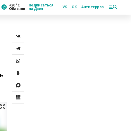
+20 °С
Подписаться
VK
ОК
Антитеррор
Облачно
на Дзен
ь