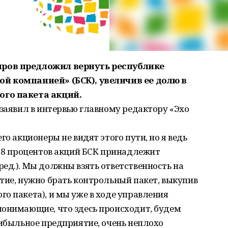
ров предложил вернуть республике
й компанией» (БСК), увеличив ее долю в
ого пакета акций.
 заявил в интервью главному редактору «Эхо
го акционеры не видят этого пути, но я ведь
,28 процентов акций БСК принадлежит
ед.). Мы должны взять ответственность на
тие, нужно брать контрольный пакет, выкупив
о пакета), и мы уже в ходе управления
понимающие, что здесь происходит, будем
рибыльное предприятие, очень неплохо