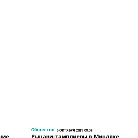
Общество
5 ОКТЯБРЯ 2021, 08:09
ение
Рыцари-тамплиеры в Миндяке