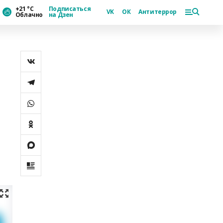
+21 °С
Подписаться
VK
ОК
Антитеррор
Облачно
на Дзен