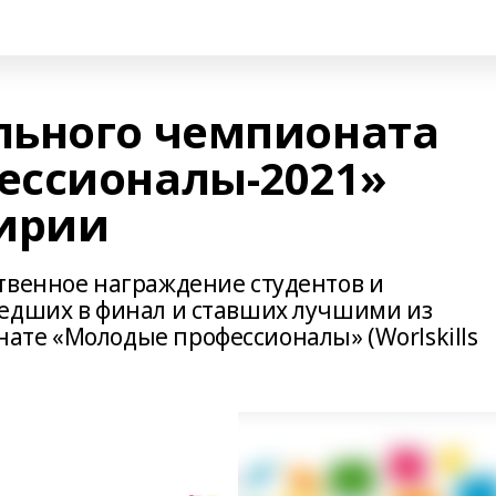
льного чемпионата
ессионалы-2021»
кирии
твенное награждение студентов и
шедших в финал и ставших лучшими из
те «Молодые профессионалы» (Worlskills