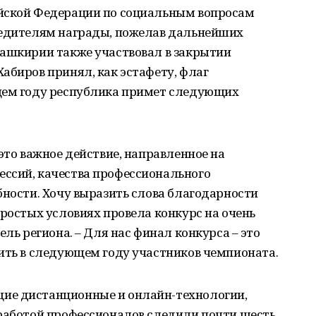
ийской Федерации по социальным вопросам
бедителям награды, пожелав дальнейших
Башкирии также участвовал в закрытии
абиров принял, как эстафету, флаг
щем году республика примет следующих
это важное действие, направленное на
ссий, качества профессионального
бности. Хочу выразить слова благодарности
простых условиях провела конкурс на очень
ель региона. – Для нас финал конкурса – это
ить в следующем году участников чемпионата.
ие дистанционные и онлайн-технологии,
 работой профессионалов следили почти шесть