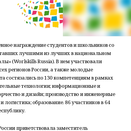
енное награждение студентов и школьников со
 ставших лучшими из лучших в национальном
» (Worlskills Russia). В нем участвовали
сех регионов России, а также молодые
ята состязались по 130 компетенциям в рамках
оительные технологии; информационные и
рчество и дизайн; производство и инженерные
и логистика; образование. 86 участников в 64
еспублику.
России приветствовала заместитель